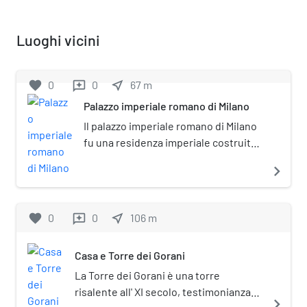
Luoghi vicini
favorite
0
0
near_me
67
m
reviews
Palazzo imperiale romano di Milano
Il palazzo imperiale romano di Milano
fu una residenza imperiale costruita
dall'imperatore Massimiano quando
navigate_next
Mediolanum (la moderna Milano)
diventò capitale dell'Impero romano
d'Occidente, ruolo che ebbe dal 286
favorite
0
0
near_me
106
m
reviews
d.C. al 402 d.C. Nell'occasione
Massimiano abbellì la città con vari
Casa e Torre dei Gorani
monumenti, e una parte
considerevole della città (quella
La Torre dei Gorani è una torre
occidentale, una vera e propria città
risalente all' XI secolo, testimonianza
navigate_next
nella città) fu riservata al palazzo