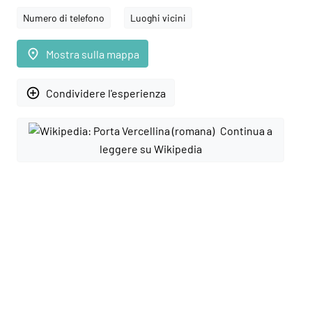
Numero di telefono
Luoghi vicini
place
Mostra sulla mappa
add_circle_outline
Condividere l'esperienza
Continua a
leggere su Wikipedia