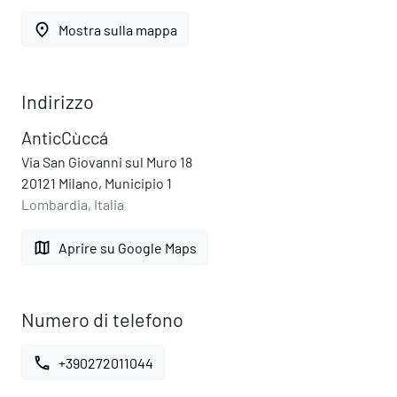
place
Mostra sulla mappa
Indirizzo
AnticCùccá
Via San Giovanni sul Muro 18
20121 Milano, Municipio 1
Lombardia, Italia
map
Aprire su Google Maps
Numero di telefono
call
+390272011044