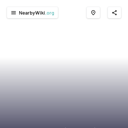
NearbyWiki
.org
menu
place
share