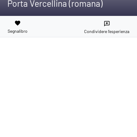
Porta Vercellina (romana)
favorite
reviews
Segnalibro
Condividere l'esperienza