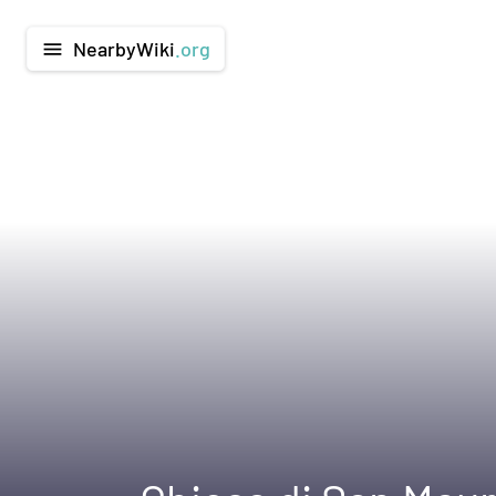
NearbyWiki
.org
menu