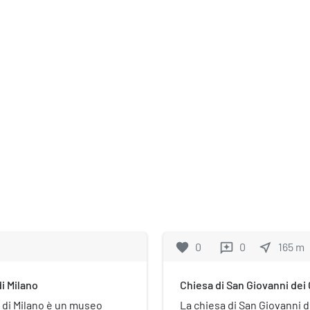
favorite
0
0
near_me
165
m
reviews
i Milano
Chiesa di San Giovanni dei
 di Milano è un museo
La chiesa di San Giovanni d