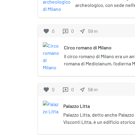
archeologico, con sede nell
Monastero maggiore di San M
le sezioni greca, etrusca, ro
Gandhara. La sezione preisto
favorite
0
0
near_me
59
m
reviews
presso il Castello Sforzesco.
Circo romano di Milano
Il circo romano di Milano era un ant
romana di Mediolanum, l'odierna Mi
misurava 470 metri in lunghezza e 8
grande circo romano costruito dur
Tetrarchia di Diocleziano. Poche 
favorite
0
0
near_me
58
m
reviews
vantare di possedere un circo, po
grande potere economico, visto il
Palazzo Litta
mantenimento di una struttura così
militare. Nel Nord Italia, oltre a Mi
Palazzo Litta, detto anche Palaz
possedeva un circo. Il circo roman
Visconti Litta, è un edificio storic
principalmente utilizzato per gare
Magenta a Milano. Considerato un