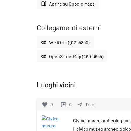
map
Aprire su Google Maps
Collegamenti esterni
link
WikiData (Q1255890)
link
OpenStreetMap (46103655)
Luoghi vicini
favorite
0
0
near_me
17
m
reviews
Civico museo archeologico d
Il civico museo archeologico