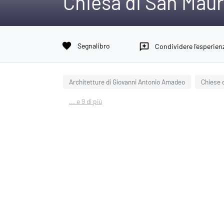
Chiesa di San Maur
favorite
Segnalibro
reviews
Condividere l'esperien
Architetture di Giovanni Antonio Amadeo
Chiese 
... e 9 di più