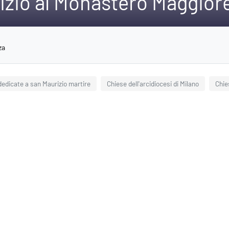
izio al Monastero Maggior
za
dedicate a san Maurizio martire
Chiese dell'arcidiocesi di Milano
Chie