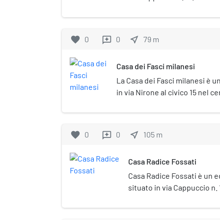
favorite
0
0
near_me
79
m
reviews
Casa dei Fasci milanesi
La Casa dei Fasci milanesi è un
in via Nirone al civico 15 nel ce
del municipio 1.
favorite
0
0
near_me
105
m
reviews
Casa Radice Fossati
Casa Radice Fossati è un ed
situato in via Cappuccio n. 