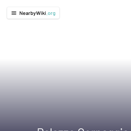
NearbyWiki
.org
menu