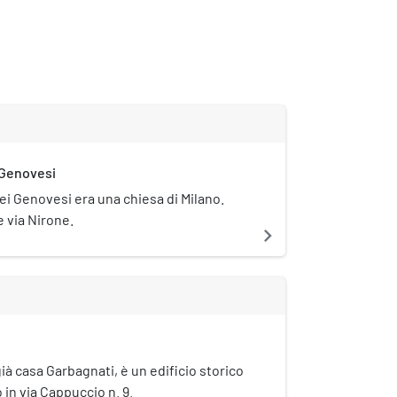
 Genovesi
ei Genovesi era una chiesa di Milano.
e via Nirone.
navigate_next
già casa Garbagnati, è un edificio storico
o in via Cappuccio n. 9.