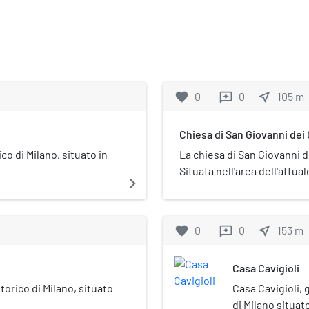
favorite
0
0
near_me
105
m
reviews
Chiesa di San Giovanni dei
co di Milano, situato in
La chiesa di San Giovanni d
Situata nell'area dell'attual
navigate_next
favorite
0
0
near_me
153
m
reviews
Casa Cavigioli
storico di Milano, situato
Casa Cavigioli, 
di Milano situat