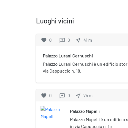
Luoghi vicini
favorite
0
0
near_me
41
m
reviews
Palazzo Lurani Cernuschi
Palazzo Lurani Cernuschi è un edificio stori
via Cappuccio n. 18.
favorite
0
0
near_me
75
m
reviews
Palazzo Mapelli
Palazzo Mapelli è un edificio 
in via Cappuccio n. 15.