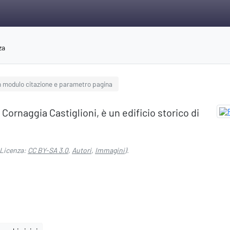
za
n modulo citazione e parametro pagina
Cornaggia Castiglioni, è un edificio storico di
Licenza:
CC BY-SA 3.0
,
Autori
,
Immagini
).