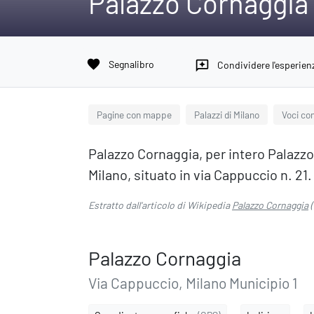
Palazzo Cornaggia
favorite
Segnalibro
reviews
Condividere l'esperien
Pagine con mappe
Palazzi di Milano
Voci co
Palazzo Cornaggia, per intero Palazzo 
Milano, situato in via Cappuccio n. 21.
Estratto dall'articolo di Wikipedia
Palazzo Cornaggia
(
Palazzo Cornaggia
Via Cappuccio, Milano Municipio 1