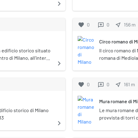
navigate_next
favorite
0
0
near_me
156
m
reviews
Circo romano di M
 edificio storico situato
Il circo romano di 
ntro di Milano, all'interno
romana di Mediolan
navigate_next
misurava 470 metri
grande circo roma
Tetrarchia di Dio
favorite
0
0
near_me
161
m
reviews
vantare di possede
grande potere eco
Mura romane di Mi
mantenimento di un
militare. Nel Nord 
ificio storico di Milano
Le mura romane di
possedeva un circo
13
provvista di torri
navigate_next
principalmente uti
durante l'epoca r
guidate sia da bi
repubblicana (atto