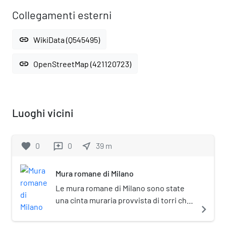
Collegamenti esterni
link
WikiData (Q545495)
link
OpenStreetMap (421120723)
Luoghi vicini
favorite
0
0
near_me
39
m
reviews
Mura romane di Milano
Le mura romane di Milano sono state
una cinta muraria provvista di torri che
navigate_next
ebbe differenti fasi di costruzione
durante l'epoca romana. Una prima fase