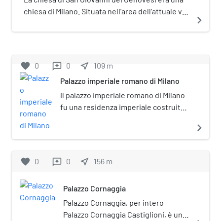
Lombardia, del Polo museale regionale
chiesa di Milano. Situata nell'area dell'attuale via
navigate_next
della Lombardia e della Soprintendenza
Nirone.
archeologia belle arti e paesaggio per
la Città metropolitana di Milano.
favorite
0
0
near_me
109
m
reviews
Palazzo imperiale romano di Milano
Il palazzo imperiale romano di Milano
fu una residenza imperiale costruita
dall'imperatore Massimiano quando
navigate_next
Mediolanum (la moderna Milano)
diventò capitale dell'Impero romano
d'Occidente, ruolo che ebbe dal 286
favorite
0
0
near_me
156
m
reviews
d.C. al 402 d.C. Nell'occasione
Massimiano abbellì la città con vari
Palazzo Cornaggia
monumenti, e una parte
considerevole della città (quella
Palazzo Cornaggia, per intero
occidentale, una vera e propria città
Palazzo Cornaggia Castiglioni, è un