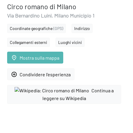
Circo romano di Milano
Via Bernardino Luini, Milano Municipio 1
Coordinate geografiche
(GPS)
Indirizzo
Collegamenti esterni
Luoghi vicini
place
Mostra sulla mappa
add_circle_outline
Condividere l'esperienza
Continua a
leggere su Wikipedia