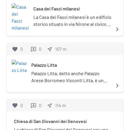
barbarica e del Gandhara. La
Casa dei Fasci milanesi
sezione preistorica ed egizia è
ospitata presso il Castello
La Casa dei Fasci milanesi è un edificio
Sforzesco.
storico situato in via Nirone al civico 15
navigate_next
nel centro di Milano, all'interno del
municipio 1.
favorite
0
0
near_me
107
m
reviews
Palazzo Litta
Palazzo Litta, detto anche Palazzo
Arese Borromeo Visconti Litta, è un
navigate_next
edificio storico situato in corso
Magenta a Milano. Considerato uno
degli esempi più importanti
favorite
0
0
near_me
114
m
reviews
dell'architettura barocca milanese, è
attualmente la sede del Segretariato
Chiesa di San Giovanni dei Genovesi
regionale del ministero dei beni e delle
attività culturali e del turismo per la
La chiesa di San Giovanni dei Genovesi era una