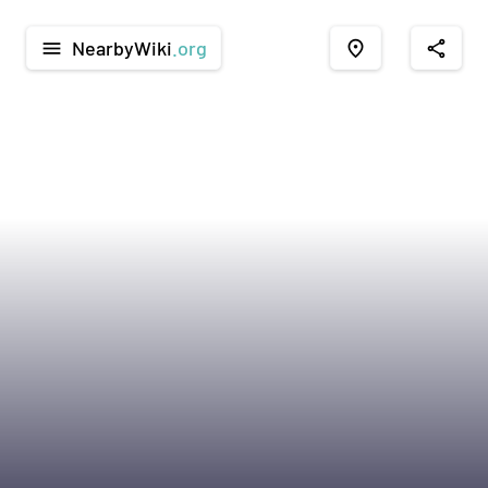
NearbyWiki
.org
menu
place
share