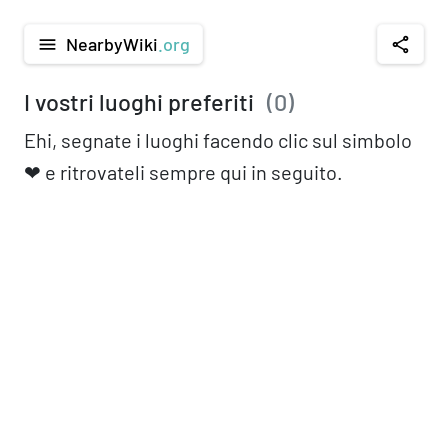
NearbyWiki
.org
menu
share
I vostri luoghi preferiti
(
0
)
Ehi, segnate i luoghi facendo clic sul simbolo
❤︎ e ritrovateli sempre qui in seguito.