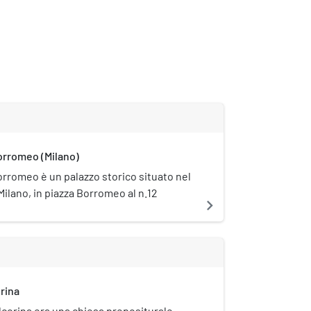
orromeo (Milano)
orromeo è un palazzo storico situato nel
Milano, in piazza Borromeo al n.12
navigate_next
orina
lcorina era una chiesa prepositurale