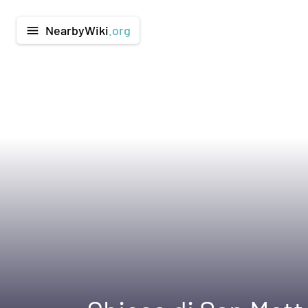
NearbyWiki
.org
menu