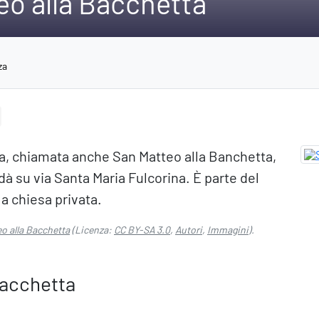
eo alla Bacchetta
za
ta, chiamata anche San Matteo alla Banchetta,
 dà su via Santa Maria Fulcorina. È parte del
a chiesa privata.
o alla Bacchetta
(Licenza:
CC BY-SA 3.0
,
Autori
,
Immagini
).
Bacchetta