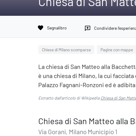
Chiesa di San Matt
favorite
Segnalibro
reviews
Condividere l'esperien
Chiese di Milano scomparse
Pagine con mappe
La chiesa di San Matteo alla Bacchet
è una chiesa di Milano, la cui facciata
Palazzo Fagnani-Ronzoni ed è adibita 
Estratto dall'articolo di Wikipedia
Chiesa di San Matte
Chiesa di San Matteo alla 
Via Gorani, Milano Municipio 1