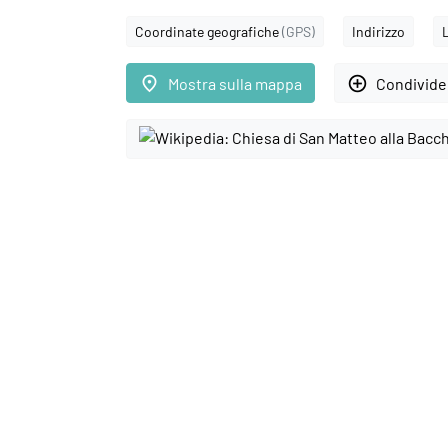
Coordinate geografiche
(GPS)
Indirizzo
place
add_circle_outline
Mostra sulla mappa
Condivider