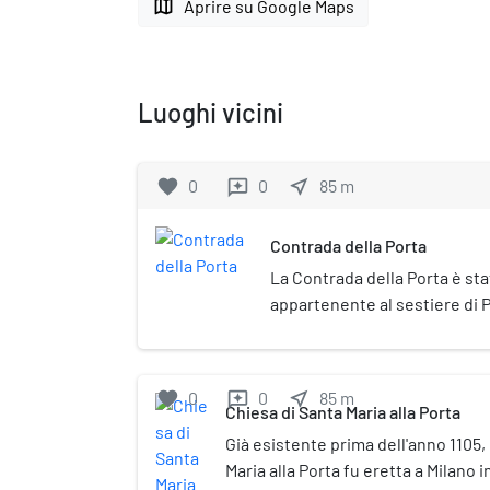
map
Aprire su Google Maps
Luoghi vicini
favorite
0
0
near_me
85
m
reviews
Contrada della Porta
La Contrada della Porta è sta
appartenente al sestiere di P
favorite
0
0
near_me
85
m
reviews
Chiesa di Santa Maria alla Porta
Già esistente prima dell'anno 1105, 
Maria alla Porta fu eretta a Milano