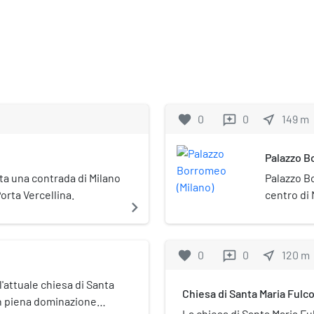
favorite
0
0
near_me
149
m
reviews
Palazzo B
ta una contrada di Milano
Palazzo B
orta Vercellina.
centro di 
navigate_next
favorite
0
0
near_me
120
m
reviews
l'attuale chiesa di Santa
Chiesa di Santa Maria Fulc
 in piena dominazione
La chiesa di Santa Maria Fu