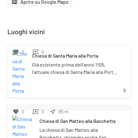
map
Aprire su Google Maps
Luoghi vicini
favorite
0
0
reviews
Chiesa di Santa Maria alla Porta
Già esistente prima dell'anno 1105,
l'attuale chiesa di Santa Maria alla Porta
fu eretta a Milano in piena dominazione
spagnola nell'anno 1652 su progetto
navigate_next
dell'architetto Francesco Maria Richini.
Alla sua morte, avvenuta nel 1658,
l'opera venne portata a termine da
favorite
0
0
near_me
85
m
reviews
Francesco Castelli, architetto e
Chiesa di San Matteo alla Bacchetta
ingegnere originario del Mendrisiotto,
La chiesa di San Matteo alla
(da non confondersi con Francesco
Bacchetta, chiamata anche San