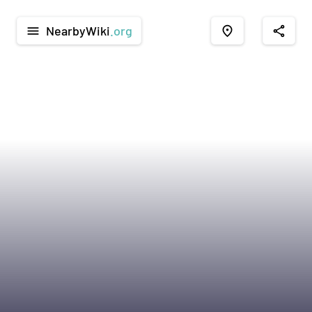
NearbyWiki
.org
menu
place
share