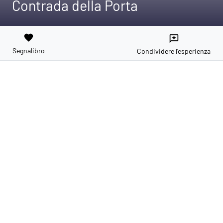
Contrada della Porta
favorite
reviews
Segnalibro
Condividere l'esperienza