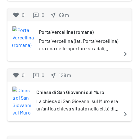
scritti di San Carlo Borromeo, era un
oratorio di Milano. L'edificio, situato
favorite
0
0
near_me
89
m
reviews
nell'attuale piazza Santi Pietro e Lino,
fu demolito nel 1786.
Porta Vercellina (romana)
Porta Vercellina (lat. Porta Vercellina)
era una delle aperture stradali
navigate_next
ricavate nella cinta muraria romana
della città di Mediolanum, l'odierna
Milano. Fu demolita durante l'assedio
favorite
0
0
near_me
128
m
reviews
di Milano del 1162.
Chiesa di San Giovanni sul Muro
La chiesa di San Giovanni sul Muro era
un'antica chiesa situata nella città di
navigate_next
Milano in fondo alla attuale via San
Giovanni sul Muro, lungo le mura
augustee che collegavano l'antica
Porta Vercellina e Porta Giovia, a