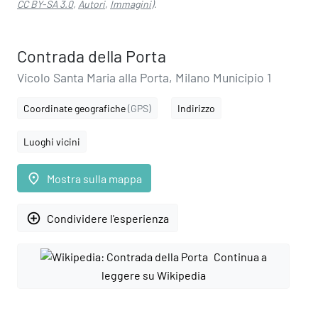
CC BY-SA 3.0
,
Autori
,
Immagini
).
Contrada della Porta
Vicolo Santa Maria alla Porta, Milano Municipio 1
Coordinate geografiche
(GPS)
Indirizzo
Luoghi vicini
place
Mostra sulla mappa
add_circle_outline
Condividere l'esperienza
Continua a
leggere su Wikipedia