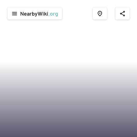
NearbyWiki
.org
menu
place
share