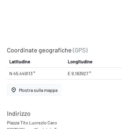
Coordinate geografiche
(GPS)
Latitudine
Longitudine
N 45.449113 °
E 9.183927 °
place
Mostra sulla mappa
Indirizzo
Piazza Tito Lucrezio Caro