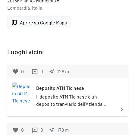
20136 Milano, Municipio 5
Lombardia, Italia
map
Aprire su Google Maps
Luoghi vicini
favorite
0
0
near_me
128
m
reviews
Deposito ATM Ticinese
Il deposito ATM Ticinese è un
deposito tranviario dell'Azienda
navigate_next
Trasporti Milanesi. Il deposito di via
Custodi, fuori Porta Ticinese, fu
costruito nel 1885 dalla Società
favorite
0
0
near_me
178
m
reviews
Anonima degli Omnibus, esercente