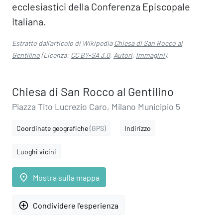
ecclesiastici della Conferenza Episcopale
Italiana.
Estratto dall'articolo di Wikipedia
Chiesa di San Rocco al
Gentilino
(Licenza:
CC BY-SA 3.0
,
Autori
,
Immagini
).
Chiesa di San Rocco al Gentilino
Piazza Tito Lucrezio Caro, Milano Municipio 5
Coordinate geografiche
(GPS)
Indirizzo
Luoghi vicini
place
Mostra sulla mappa
add_circle_outline
Condividere l'esperienza