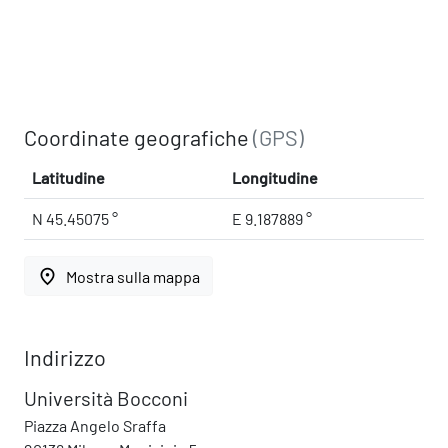
Coordinate geografiche
(GPS)
Latitudine
Longitudine
N 45.45075 °
E 9.187889 °
place
Mostra sulla mappa
Indirizzo
Università Bocconi
Piazza Angelo Sraffa