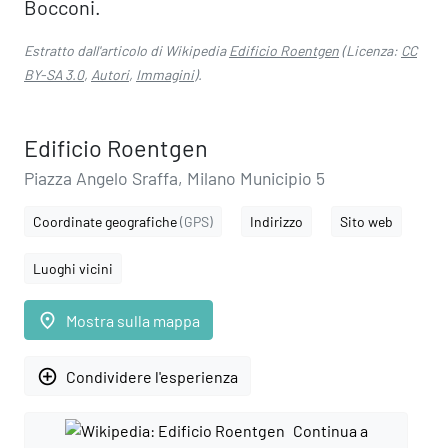
Bocconi.
Estratto dall'articolo di Wikipedia
Edificio Roentgen
(Licenza:
CC
BY-SA 3.0
,
Autori
,
Immagini
).
Edificio Roentgen
Piazza Angelo Sraffa, Milano Municipio 5
Coordinate geografiche
(GPS)
Indirizzo
Sito web
Luoghi vicini
place
Mostra sulla mappa
add_circle_outline
Condividere l'esperienza
Continua a