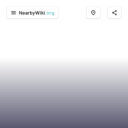
NearbyWiki
.org
menu
place
share