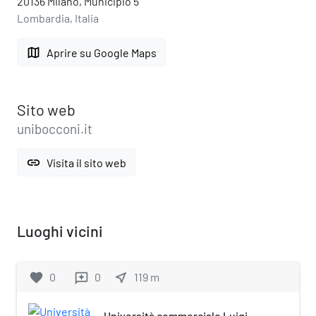
20136 Milano, Municipio 5
Lombardia, Italia
map
Aprire su Google Maps
Sito web
unibocconi.it
link
Visita il sito web
Luoghi vicini
favorite
0
0
near_me
119
m
reviews
Università commerciale Luigi