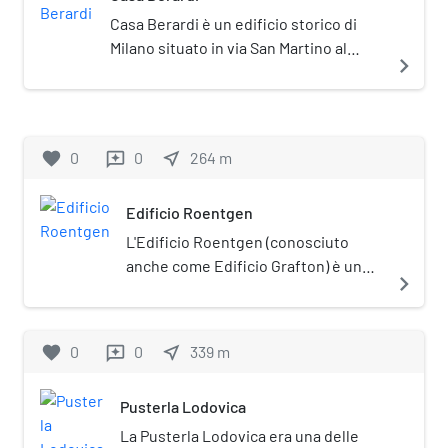
corso degli anni demolite, per la gran
Casa Berardi è un edificio storico di
parte, alla fine del XIX secolo come
Milano situato in via San Martino al
navigate_next
conseguenza dell'attuazione del
civico 17.
Piano Beruto, primo piano regolatore
di Milano.
favorite
0
0
near_me
264
m
reviews
Edificio Roentgen
L'Edificio Roentgen (conosciuto
anche come Edificio Grafton) è un
navigate_next
moderno palazzo per uffici di Milano
situato in via Guglielmo Roentgen n.
1. Al suo interno si trovano gli uffici
favorite
0
0
near_me
339
m
reviews
dei docenti dell'Università Bocconi.
Pusterla Lodovica
La Pusterla Lodovica era una delle