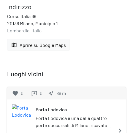
Indirizzo
Corso Italia 66
20136 Milano, Municipio 1
Lombardia, Italia
map
Aprire su Google Maps
Luoghi vicini
favorite
0
0
near_me
89
m
reviews
Porta Lodovica
Porta Lodovica è una delle quattro
porte succursali di Milano, ricavata
navigate_next
lungo i bastioni spagnoli, oggi