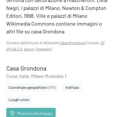
termina con decorazione a mascheroni. Livia
Negri, I palazzi di Milano, Newton & Compton
Editori, 1998. Ville e palazzi di Milano
Wikimedia Commons contiene immagini o
altri file su casa Grondona
Estratto dall'articolo di Wikipedia
Casa Grondona
(Licenza:
CC
BY-SA 3.0
,
Autori
,
Immagini
).
Casa Grondona
Corso Italia, Milano Municipio 1
Coordinate geografiche
(GPS)
Indirizzo
Luoghi vicini
place
Mostra sulla mappa