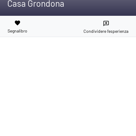
Casa Grondona
favorite
reviews
Segnalibro
Condividere l'esperienza