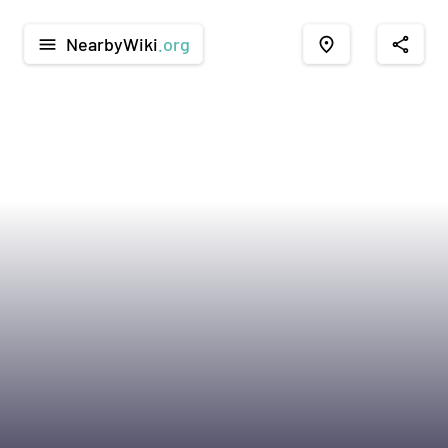
NearbyWiki
.org
menu
place
share