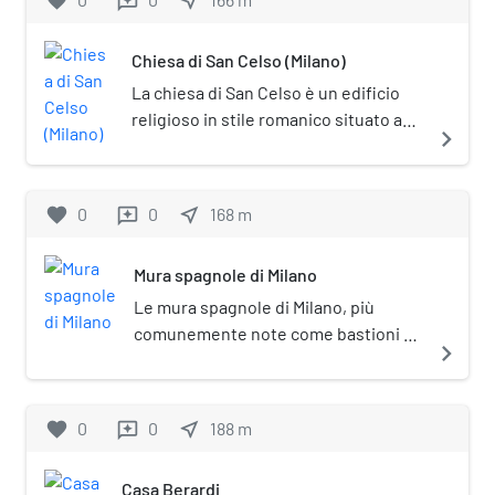
favorite
near_me
reviews
dell'Architettura rinascimentale a
Milano; la sua facciata è un capolavoro
Chiesa di San Celso (Milano)
del manierismo italiano.
La chiesa di San Celso è un edificio
religioso in stile romanico situato a
navigate_next
Milano, annesso alla chiesa di Santa
Maria presso San Celso.
favorite
0
0
near_me
168
m
reviews
Mura spagnole di Milano
Le mura spagnole di Milano, più
comunemente note come bastioni di
navigate_next
Milano, erano una delle tre cinte
murarie che nel corso dei secoli
munirono la città di Milano. Innalzate
favorite
0
0
near_me
188
m
reviews
durante la dominazione spagnola fra
il 1548 e il 1562 per sostituire le mura
Casa Berardi
medievali della città, vennero nel