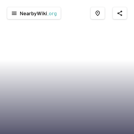
NearbyWiki
.org
menu
place
share