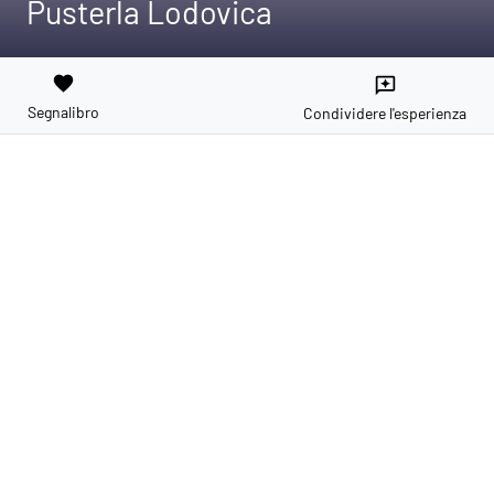
Pusterla Lodovica
favorite
reviews
Segnalibro
Condividere l'esperienza