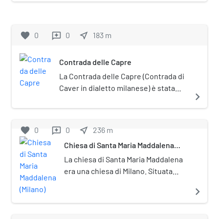
nell'omonima piazza, lungo corso
Italia.
favorite
0
0
near_me
183
m
reviews
Contrada delle Capre
La Contrada delle Capre (Contrada di
Caver in dialetto milanese) è stata
navigate_next
una contrada di Milano appartenente
al sestiere di Porta Romana.
favorite
0
0
near_me
236
m
reviews
Chiesa di Santa Maria Maddalena
(Milano)
La chiesa di Santa Maria Maddalena
era una chiesa di Milano. Situata
nell'attuale corso Italia, la chiesa fu
navigate_next
soppressa assieme all'annesso
convento nel 1798.