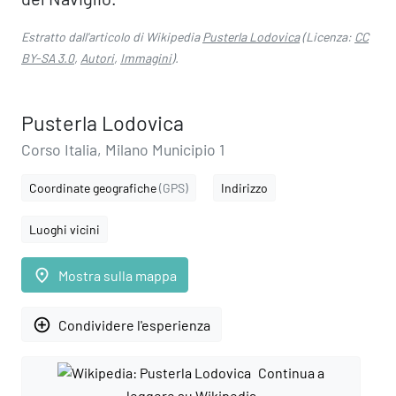
Estratto dall'articolo di Wikipedia
Pusterla Lodovica
(Licenza:
CC
BY-SA 3.0
,
Autori
,
Immagini
).
Pusterla Lodovica
Corso Italia, Milano Municipio 1
Coordinate geografiche
(GPS)
Indirizzo
Luoghi vicini
place
Mostra sulla mappa
add_circle_outline
Condividere l'esperienza
Continua a
leggere su Wikipedia