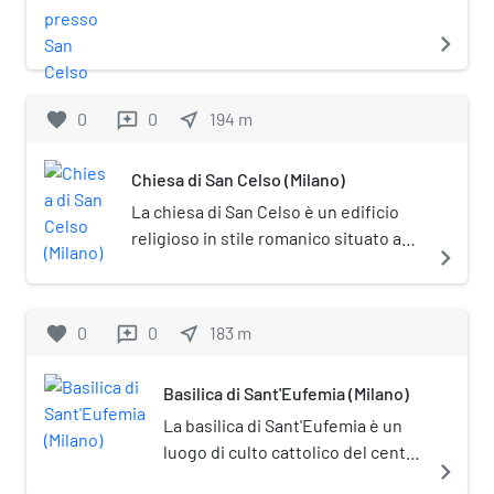
presso San Celso) è un antico santuario
di Milano, posto in corso Italia al civico
navigate_next
37. È affiancato dall'antica chiesa di San
Celso. Basilica minore dal 1950,
rappresenta un notevole esempio
favorite
0
0
near_me
194
m
reviews
dell'Architettura rinascimentale a
Milano; la sua facciata è un capolavoro
Chiesa di San Celso (Milano)
del manierismo italiano.
La chiesa di San Celso è un edificio
religioso in stile romanico situato a
navigate_next
Milano, annesso alla chiesa di Santa
Maria presso San Celso.
favorite
0
0
near_me
183
m
reviews
Basilica di Sant'Eufemia (Milano)
La basilica di Sant'Eufemia è un
luogo di culto cattolico del centro
navigate_next
storico di Milano situato