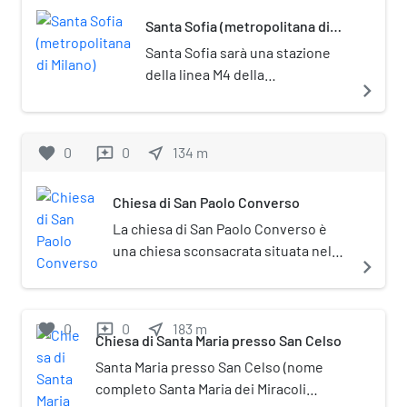
Santa Sofia (metropolitana di
Milano)
Santa Sofia sarà una stazione
della linea M4 della
navigate_next
metropolitana di Milano il cui
completamento è previsto per il
2024. La stazione sarà situata a
favorite
0
0
near_me
134
m
reviews
Milano lungo via Santa Sofia.
Chiesa di San Paolo Converso
La chiesa di San Paolo Converso è
una chiesa sconsacrata situata nel
navigate_next
centro storico di Milano, all'incrocio
fra corso Italia e piazza Sant'Eufemia.
favorite
0
0
near_me
183
m
reviews
Chiesa di Santa Maria presso San Celso
Santa Maria presso San Celso (nome
completo Santa Maria dei Miracoli