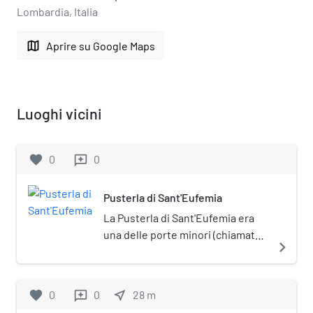
Lombardia, Italia
map
Aprire su Google Maps
Luoghi vicini
favorite
0
0
reviews
Pusterla di Sant'Eufemia
La Pusterla di Sant'Eufemia era
una delle porte minori (chiamate
navigate_next
anche "pusterle") poste sul
tracciato medievale delle mura di
Milano.
favorite
0
0
near_me
28
m
reviews