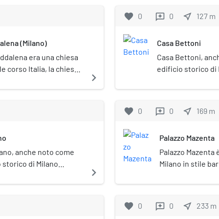
favorite
0
0
near_me
127
m
reviews
alena (Milano)
Casa Bettoni
addalena era una chiesa
Casa Bettoni, anch
le corso Italia, la chiesa
edificio storico d
navigate_next
annesso convento nel
al civico 20.
favorite
0
0
near_me
169
m
reviews
no
Palazzo Mazenta
aliano, anche noto come
Palazzo Mazenta 
o storico di Milano
Milano in stile ba
navigate_next
edificio è situato in corso
totalmente stravol
seconda metà de
al sestiere di Por
favorite
0
0
near_me
233
m
reviews