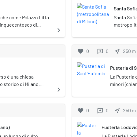
Santa Sofi
nche come Palazzo Litta
Santa Sofia
 cinquecentesco di
metropolit
navigate_next
VIII secolo. Storicamente
previsto pe
icinese, si trova in via
Milano lung
favorite
0
0
near_me
250
m
reviews
o
Pusterla di 
rso è una chiesa
La Pusterla 
o storico di Milano,
minori (chia
navigate_next
 piazza Sant'Eufemia.
tracciato me
favorite
0
0
near_me
250
m
reviews
lano)
Pusterla Lodovi
è un luogo di culto
La Pusterla Lodo