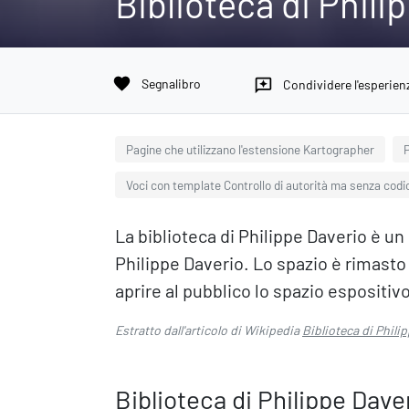
Biblioteca di Phili
favorite
Segnalibro
reviews
Condividere l'esperien
Pagine che utilizzano l'estensione Kartographer
Voci con template Controllo di autorità ma senza codi
La biblioteca di Philippe Daverio è un 
Philippe Daverio. Lo spazio è rimasto 
aprire al pubblico lo spazio espositiv
Estratto dall'articolo di Wikipedia
Biblioteca di Phili
Biblioteca di Philippe Dave