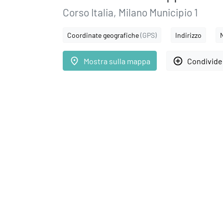
Corso Italia, Milano Municipio 1
Coordinate geografiche
(GPS)
Indirizzo
place
add_circle_outline
Mostra sulla mappa
Condivider