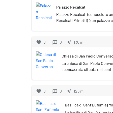
Palazzo Recalcati
Palazzo Recalcati (conosciuto a
Recalcati Prinetti) è un palazzo
Milano, ampliato fra il XVII e il X
appartenuto al sestiere di Porta T
Amedei 8.
favorite
0
0
near_me
136
m
reviews
Chiesa di San Paolo Convers
La chiesa di San Paolo Conve
sconsacrata situata nel centr
all'incrocio fra corso Italia e
favorite
0
0
near_me
126
m
reviews
Basilica di Sant'Eufemia (Mi
La basilica di Sant'Eufemia 