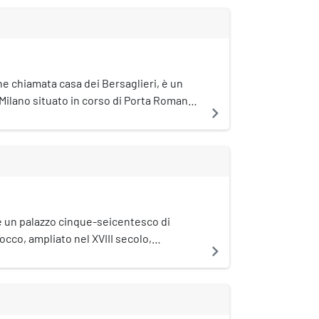
e chiamata casa dei Bersaglieri, è un
i Milano situato in corso di Porta Romana
navigate_next
è un palazzo cinque-seicentesco di
rocco, ampliato nel XVIII secolo,
navigate_next
to nei suoi interni nel corso della
l Novecento. Storicamente appartenuto
ta Ticinese, si trova in via Amedei n. 2.