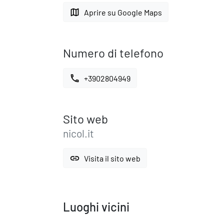
map
Aprire su Google Maps
Numero di telefono
call
+3902804949
Sito web
nicol.it
link
Visita il sito web
Luoghi vicini