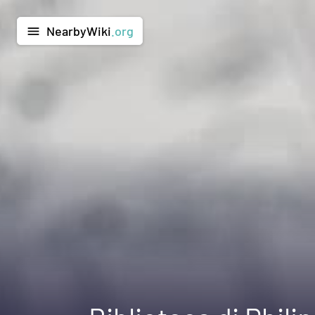
NearbyWiki
.org
menu