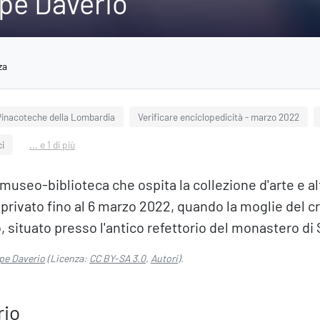
ppe Daverio
za
Pinacoteche della Lombardia
Verificare enciclopedicità - marzo 2022
ci
... e 1 di più
museo-biblioteca che ospita la collezione d'arte e altr
privato fino al 6 marzo 2022, quando la moglie del cr
o, situato presso l'antico refettorio del monastero di 
ppe Daverio
(Licenza:
CC BY-SA 3.0
,
Autori
).
rio