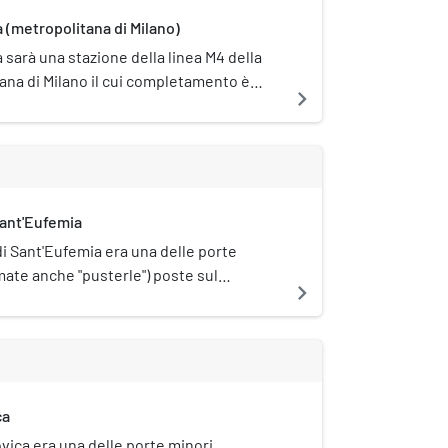
a (metropolitana di Milano)
 sarà una stazione della linea M4 della
ana di Milano il cui completamento è
navigate_next
r il 2024. La stazione sarà situata a
o via Santa Sofia.
Sant'Eufemia
di Sant'Eufemia era una delle porte
mate anche "pusterle") poste sul
navigate_next
dievale delle mura di Milano.
ca
vica era una delle porte minori