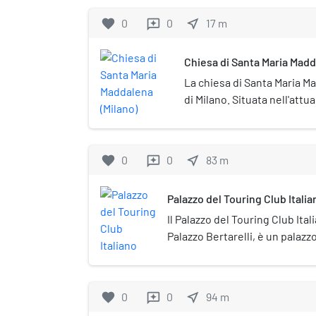
favorite
0
0
near_me
17
m
reviews
Chiesa di Santa Maria Madd
La chiesa di Santa Maria M
di Milano. Situata nell'attua
fu soppressa assieme all'
1798.
favorite
0
0
near_me
83
m
reviews
Palazzo del Touring Club Italia
Il Palazzo del Touring Club It
Palazzo Bertarelli, è un palazz
realizzato in stile eclettico. L'
Italia al civico 10.
favorite
0
0
near_me
94
m
reviews