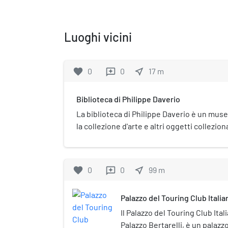
Luoghi vicini
favorite
0
0
near_me
17
m
reviews
Biblioteca di Philippe Daverio
La biblioteca di Philippe Daverio è un mus
la collezione d'arte e altri oggetti colleziona
Daverio. Lo spazio è rimasto privato fino a
moglie del critico d'arte Elena Gregori decid
spazio espositivo, situato presso l'antico 
favorite
0
0
near_me
99
m
reviews
di Sant'Agostino, in Milano.
Palazzo del Touring Club Italia
Il Palazzo del Touring Club It
Palazzo Bertarelli, è un palazz