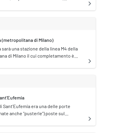
navigate_next
to nei suoi interni nel corso della
l Novecento. Storicamente appartenuto
ta Ticinese, si trova in via Amedei n. 2.
a (metropolitana di Milano)
 sarà una stazione della linea M4 della
ana di Milano il cui completamento è
navigate_next
r il 2024. La stazione sarà situata a
o via Santa Sofia.
Sant'Eufemia
di Sant'Eufemia era una delle porte
mate anche "pusterle") poste sul
navigate_next
dievale delle mura di Milano.