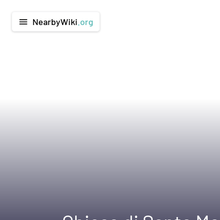
NearbyWiki
.org
menu