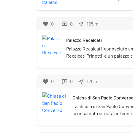
realizzato in stile eclettico. L'
Italia al civico 10.
favorite
0
0
near_me
105
m
reviews
Palazzo Recalcati
Palazzo Recalcati (conosciuto a
Recalcati Prinetti) è un palazzo
Milano, ampliato fra il XVII e il X
appartenuto al sestiere di Porta T
Amedei 8.
favorite
0
0
near_me
125
m
reviews
Chiesa di San Paolo Convers
La chiesa di San Paolo Conve
sconsacrata situata nel centr
all'incrocio fra corso Italia e