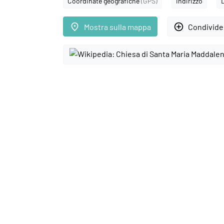
Coordinate geografiche
(GPS)
Indirizzo
place
add_circle_outline
Mostra sulla mappa
Condivider