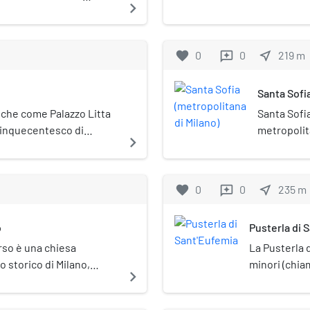
navigate_next
edificio è situato in corso
totalmente stravol
seconda metà de
al sestiere di Por
favorite
0
0
near_me
219
m
reviews
Santa Sofi
nche come Palazzo Litta
Santa Sofia
 cinquecentesco di
metropolit
navigate_next
VIII secolo. Storicamente
previsto pe
icinese, si trova in via
Milano lung
favorite
0
0
near_me
235
m
reviews
o
Pusterla di 
rso è una chiesa
La Pusterla 
o storico di Milano,
minori (chia
navigate_next
 piazza Sant'Eufemia.
tracciato me