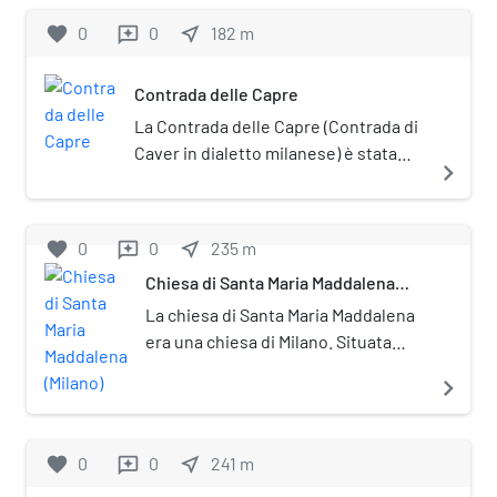
favorite
0
0
near_me
182
m
reviews
Contrada delle Capre
La Contrada delle Capre (Contrada di
Caver in dialetto milanese) è stata
navigate_next
una contrada di Milano appartenente
al sestiere di Porta Romana.
favorite
0
0
near_me
235
m
reviews
Chiesa di Santa Maria Maddalena
(Milano)
La chiesa di Santa Maria Maddalena
era una chiesa di Milano. Situata
nell'attuale corso Italia, la chiesa fu
navigate_next
soppressa assieme all'annesso
convento nel 1798.
favorite
0
0
near_me
241
m
reviews