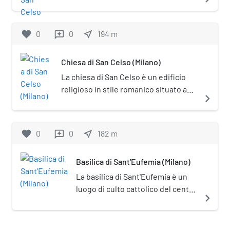
37. È affiancato dall'antica chiesa di San
Celso. Basilica minore dal 1950,
rappresenta un notevole esempio
favorite
0
0
near_me
194
m
reviews
dell'Architettura rinascimentale a
Milano; la sua facciata è un capolavoro
Chiesa di San Celso (Milano)
del manierismo italiano.
La chiesa di San Celso è un edificio
religioso in stile romanico situato a
navigate_next
Milano, annesso alla chiesa di Santa
Maria presso San Celso.
favorite
0
0
near_me
182
m
reviews
Basilica di Sant'Eufemia (Milano)
La basilica di Sant'Eufemia è un
luogo di culto cattolico del centro
navigate_next
storico di Milano situato
nell'omonima piazza, lungo corso
Italia.