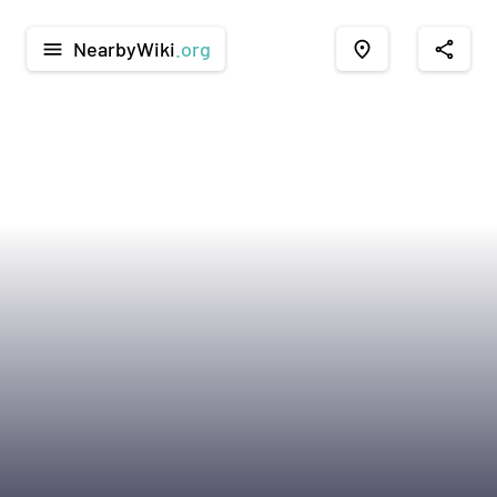
NearbyWiki
.org
menu
place
share