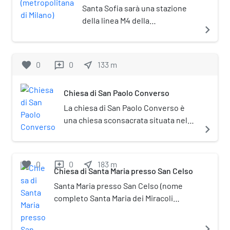
Milano)
Santa Sofia sarà una stazione
della linea M4 della
navigate_next
metropolitana di Milano il cui
completamento è previsto per il
2024. La stazione sarà situata a
favorite
0
0
near_me
133
m
reviews
Milano lungo via Santa Sofia.
Chiesa di San Paolo Converso
La chiesa di San Paolo Converso è
una chiesa sconsacrata situata nel
navigate_next
centro storico di Milano, all'incrocio
fra corso Italia e piazza Sant'Eufemia.
favorite
0
0
near_me
183
m
reviews
Chiesa di Santa Maria presso San Celso
Santa Maria presso San Celso (nome
completo Santa Maria dei Miracoli
presso San Celso) è un antico santuario
di Milano, posto in corso Italia al civico
navigate_next