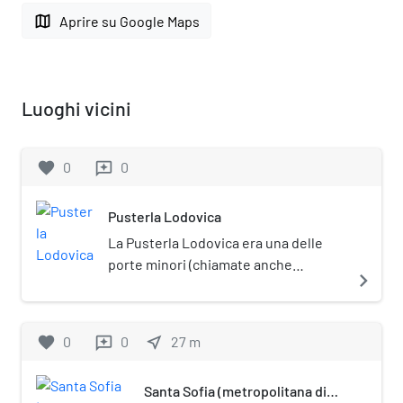
map
Aprire su Google Maps
Luoghi vicini
favorite
0
0
reviews
Pusterla Lodovica
La Pusterla Lodovica era una delle
porte minori (chiamate anche
navigate_next
"pusterle") poste sul tracciato
medievale delle mura di Milano. Si
trovava sulla strada per San Celso, a
favorite
0
0
near_me
27
m
reviews
ridosso del Naviglio.
Santa Sofia (metropolitana di