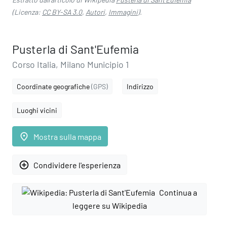
(Licenza:
CC BY-SA 3.0
,
Autori
,
Immagini
).
Pusterla di Sant'Eufemia
Corso Italia, Milano Municipio 1
Coordinate geografiche
(GPS)
Indirizzo
Luoghi vicini
place
Mostra sulla mappa
add_circle_outline
Condividere l'esperienza
Continua a
leggere su Wikipedia