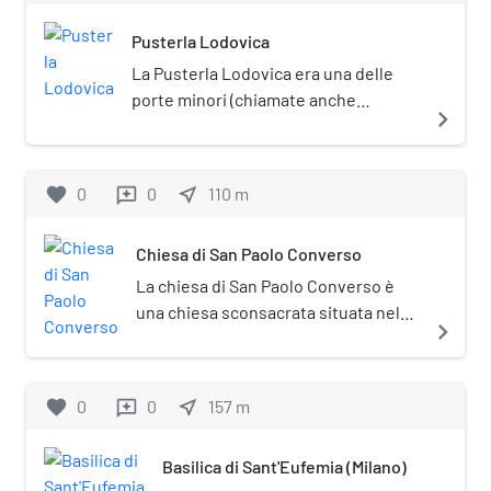
Pusterla Lodovica
La Pusterla Lodovica era una delle
porte minori (chiamate anche
navigate_next
"pusterle") poste sul tracciato
medievale delle mura di Milano. Si
trovava sulla strada per San Celso, a
favorite
0
0
near_me
110
m
reviews
ridosso del Naviglio.
Chiesa di San Paolo Converso
La chiesa di San Paolo Converso è
una chiesa sconsacrata situata nel
navigate_next
centro storico di Milano, all'incrocio
fra corso Italia e piazza Sant'Eufemia.
favorite
0
0
near_me
157
m
reviews
Basilica di Sant'Eufemia (Milano)