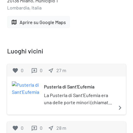
20136 Milano, Municipio 1
Lombardia, Italia
map
Aprire su Google Maps
Luoghi vicini
favorite
0
0
near_me
27
m
reviews
Pusterla di Sant'Eufemia
La Pusterla di Sant'Eufemia era
una delle porte minori (chiamate
navigate_next
anche "pusterle") poste sul
tracciato medievale delle mura di
Milano.
favorite
0
0
near_me
28
m
reviews