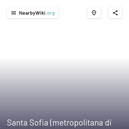
NearbyWiki
.org
menu
place
share
Santa Sofia (metropolitana di