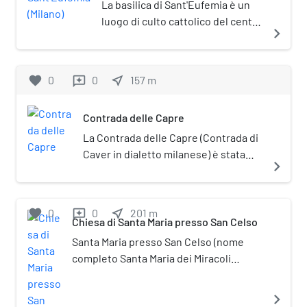
La basilica di Sant'Eufemia è un
luogo di culto cattolico del centro
navigate_next
storico di Milano situato
nell'omonima piazza, lungo corso
Italia.
favorite
0
0
near_me
157
m
reviews
Contrada delle Capre
La Contrada delle Capre (Contrada di
Caver in dialetto milanese) è stata
navigate_next
una contrada di Milano appartenente
al sestiere di Porta Romana.
favorite
0
0
near_me
201
m
reviews
Chiesa di Santa Maria presso San Celso
Santa Maria presso San Celso (nome
completo Santa Maria dei Miracoli
presso San Celso) è un antico santuario
di Milano, posto in corso Italia al civico
navigate_next