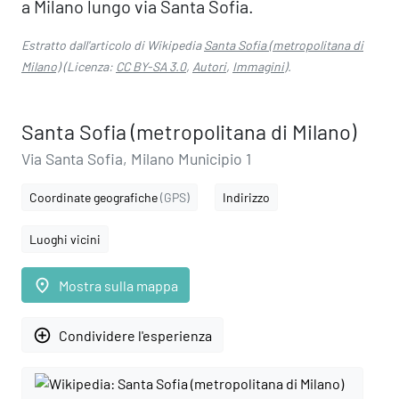
a Milano lungo via Santa Sofia.
Estratto dall'articolo di Wikipedia
Santa Sofia (metropolitana di
Milano)
(Licenza:
CC BY-SA 3.0
,
Autori
,
Immagini
).
Santa Sofia (metropolitana di Milano)
Via Santa Sofia, Milano Municipio 1
Coordinate geografiche
(GPS)
Indirizzo
Luoghi vicini
place
Mostra sulla mappa
add_circle_outline
Condividere l'esperienza