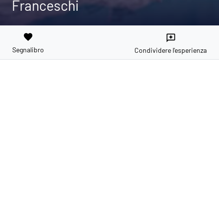
Franceschi
favorite
reviews
Segnalibro
Condividere l'esperienza