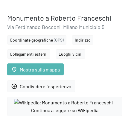
Monumento a Roberto Franceschi
Via Ferdinando Bocconi, Milano Municipio 5
Coordinate geografiche
(GPS)
Indirizzo
Collegamenti esterni
Luoghi vicini
place
Mostra sulla mappa
add_circle_outline
Condividere l'esperienza
Continua a leggere su Wikipedia