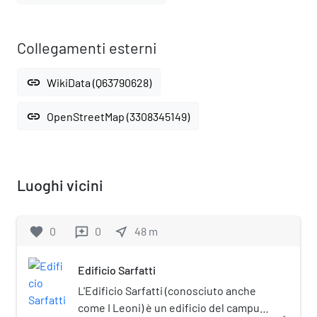
Collegamenti esterni
link
WikiData (Q63790628)
link
OpenStreetMap (3308345149)
Luoghi vicini
favorite
0
0
near_me
48
m
reviews
Edificio Sarfatti
L'Edificio Sarfatti (conosciuto anche
come I Leoni) è un edificio del campus