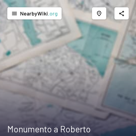
NearbyWiki
.org
menu
place
share
Monumento a Roberto