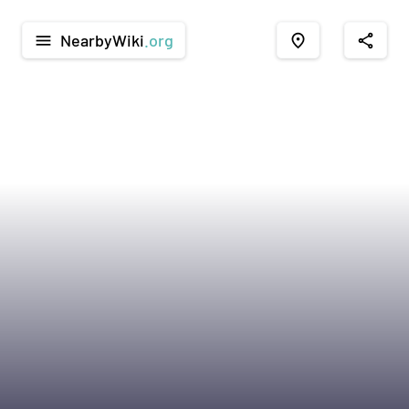
NearbyWiki
.org
menu
place
share