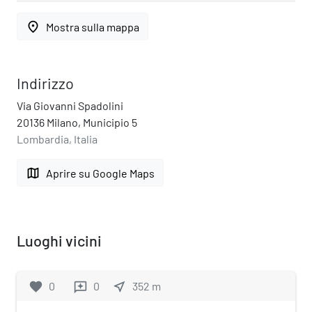
place
Mostra sulla mappa
Indirizzo
Via Giovanni Spadolini
20136 Milano, Municipio 5
Lombardia, Italia
map
Aprire su Google Maps
Luoghi vicini
favorite
0
0
near_me
352
m
reviews