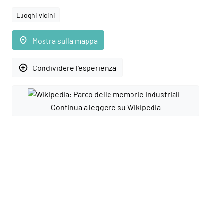
Luoghi vicini
place
Mostra sulla mappa
add_circle_outline
Condividere l'esperienza
Continua a leggere su Wikipedia