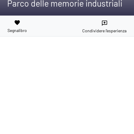
Parco delle memorie industriali
favorite
reviews
Segnalibro
Condividere l'esperienza