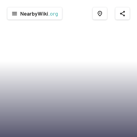
NearbyWiki
.org
menu
place
share