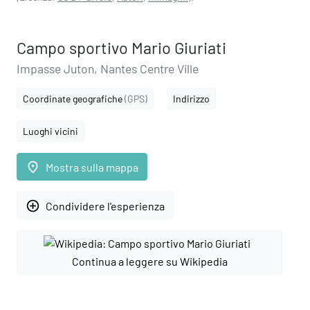
Campo sportivo Mario Giuriati
Impasse Juton, Nantes Centre Ville
Coordinate geografiche
(GPS)
Indirizzo
Luoghi vicini
place
Mostra sulla mappa
add_circle_outline
Condividere l'esperienza
Continua a leggere su Wikipedia