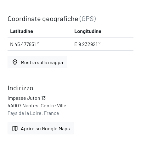
Coordinate geografiche
(GPS)
Latitudine
Longitudine
N 45.477851 °
E 9.232921 °
place
Mostra sulla mappa
Indirizzo
Impasse Juton 13
44007 Nantes, Centre Ville
Pays de la Loire, France
map
Aprire su Google Maps