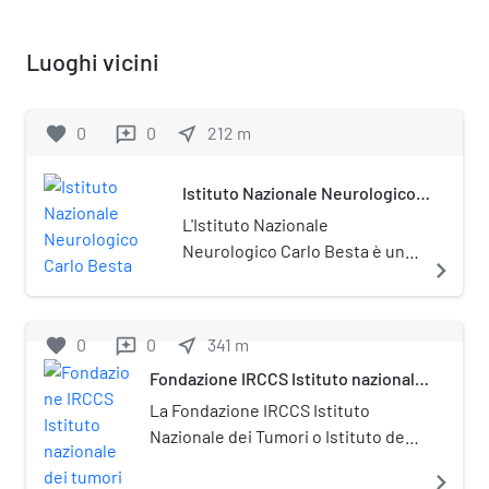
Luoghi vicini
favorite
0
0
near_me
212
m
reviews
Istituto Nazionale Neurologico
Carlo Besta
L'Istituto Nazionale
Neurologico Carlo Besta è un
navigate_next
IRCCS di Milano specializzato in
neurologia.
favorite
0
0
near_me
341
m
reviews
Fondazione IRCCS Istituto nazionale
dei tumori
La Fondazione IRCCS Istituto
Nazionale dei Tumori o Istituto dei
tumori di Milano (nata nel 1928
navigate_next
come Istituto Vittorio Emanuele III