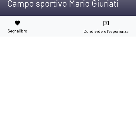
Campo sportivo Mario Giuriati
favorite
reviews
Segnalibro
Condividere l'esperienza