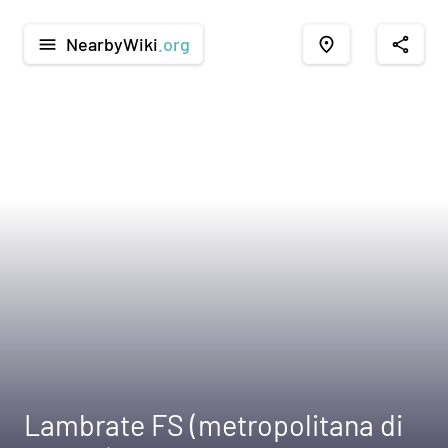
NearbyWiki
.org
menu
place
share
Lambrate FS (metropolitana di