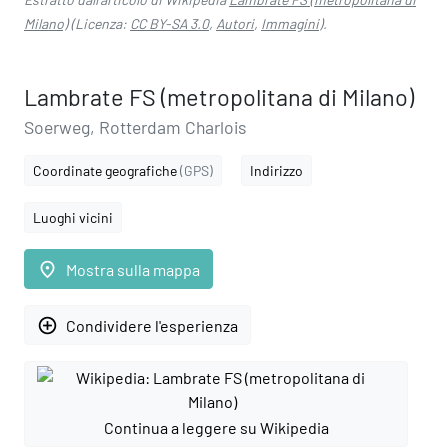
Milano)
(Licenza:
CC BY-SA 3.0
,
Autori
,
Immagini
).
Lambrate FS (metropolitana di Milano)
Soerweg, Rotterdam Charlois
Coordinate geografiche
(GPS)
Indirizzo
Luoghi vicini
place
Mostra sulla mappa
add_circle_outline
Condividere l'esperienza
Continua a leggere su Wikipedia