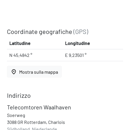
Coordinate geografiche
(GPS)
Latitudine
Longitudine
N 45.4842 °
E 9.23501 °
place
Mostra sulla mappa
Indirizzo
Telecomtoren Waalhaven
Soerweg
3088 GR Rotterdam, Charlois
Südholland, Niederlande