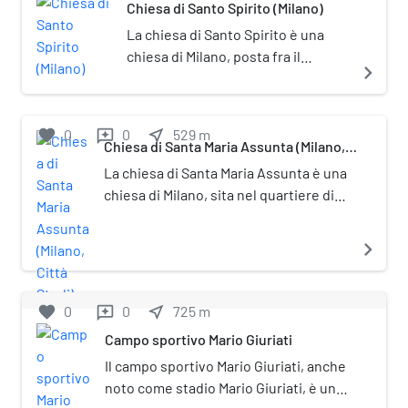
Chiesa di Santo Spirito (Milano)
in località Ortica e chiusa nel 1931 in
seguito alla riorganizzazione del
La chiesa di Santo Spirito è una
nodo ferroviario milanese. Dal 1914 la
chiesa di Milano, posta fra il
navigate_next
vecchia stazione di Milano Lambrate
quartiere di Lambrate e la Città
prese il nome di Milano Ortica e la
degli Studi.
nuova stazione costruita sulla
favorite
0
0
near_me
529
m
reviews
cintura ferroviaria ne ereditò il nome.
Chiesa di Santa Maria Assunta (Milano,
Città Studi)
La chiesa di Santa Maria Assunta è una
chiesa di Milano, sita nel quartiere di
Città Studi. La chiesa venne costruita
dal 1950 al 1951 su progetto
navigate_next
dell'ingegnere Giovanni Maggi, come
cappella del pensionato universitario
femminile, diretto dalle suore
favorite
0
0
near_me
725
m
reviews
francescane missionarie di Maria. La
Campo sportivo Mario Giuriati
chiesa, di dimensioni ridotte, è posta
Il campo sportivo Mario Giuriati, anche
fra alti edifici d'abitazione in una
noto come stadio Mario Giuriati, è un
strada secondaria, e risulta pertanto