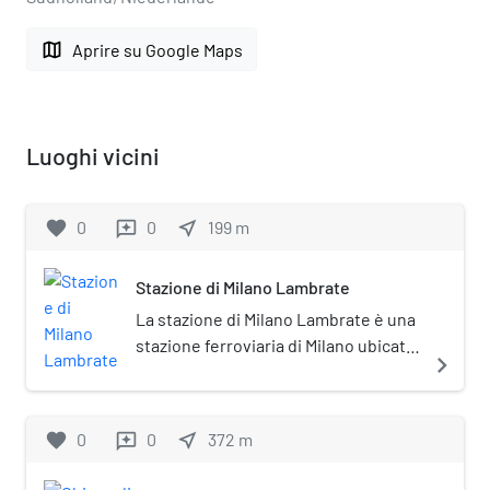
map
Aprire su Google Maps
Luoghi vicini
favorite
0
0
near_me
199
m
reviews
Stazione di Milano Lambrate
La stazione di Milano Lambrate è una
stazione ferroviaria di Milano ubicata
navigate_next
lungo la linea di cintura. Si trova nella
zona nord-orientale della città, e
prende il nome dall'omonimo
favorite
0
0
near_me
372
m
reviews
quartiere. Ha ereditato il nome dalla
vecchia stazione di Lambrate, posta