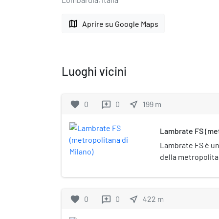
map
Aprire su Google Maps
Luoghi vicini
favorite
0
0
near_me
199
m
reviews
Lambrate FS (met
Lambrate FS è una
della metropolita
favorite
0
0
near_me
422
m
reviews