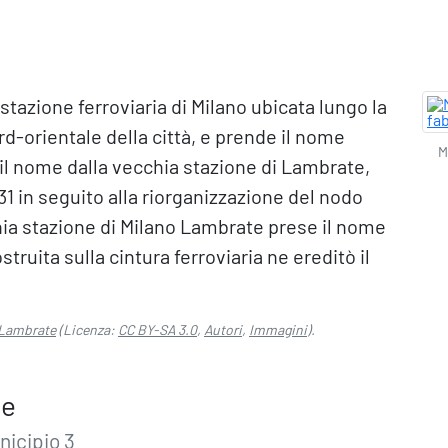
tazione ferroviaria di Milano ubicata lungo la
ord-orientale della città, e prende il nome
M
il nome dalla vecchia stazione di Lambrate,
931 in seguito alla riorganizzazione del nodo
chia stazione di Milano Lambrate prese il nome
truita sulla cintura ferroviaria ne ereditò il
 Lambrate
(Licenza:
CC BY-SA 3.0
,
Autori
,
Immagini
).
te
nicipio 3