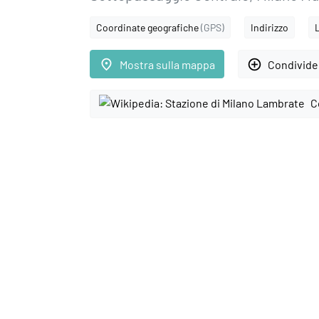
Coordinate geografiche
(GPS)
Indirizzo
place
add_circle_outline
Mostra sulla mappa
Condivider
C