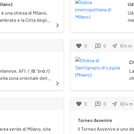
Milano)
Udi
 è una chiesa di Milano,
Udi
Lambrate e la Città degli
met
navigate_next
favorite
0
0
near_me
614
m
reviews
Ch
anese, AFI: /ˌlɑ̃ːˈbrɑ:/)
La
ella zona orientale della
ch
navigate_next
3. Fino al 1923 era un
favorite
0
0
near_me
824
m
reviews
Torneo Avvenire
'area verde di Milano, sita
Il Torneo Avvenire è uno de