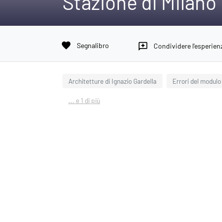
Stazione di Milan
favorite
Segnalibro
reviews
Condividere l'esperien
Architetture di Ignazio Gardella
Errori del modulo
... e 1 di più