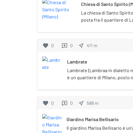
Chiesa di Santo Spirito (
La chiesa di Santo Spirito
posta fra il quartiere di 
Studi.
favorite
0
0
near_me
411
m
reviews
Lambrate
Lambrate (Lambraa in dialetto mil
è un quartiere di Milano, posto n
città, appartenente al Municipio 
comune autonomo.
favorite
0
0
near_me
588
m
reviews
Giardino Marisa Bellisario
Il giardino Marisa Bellisario è un