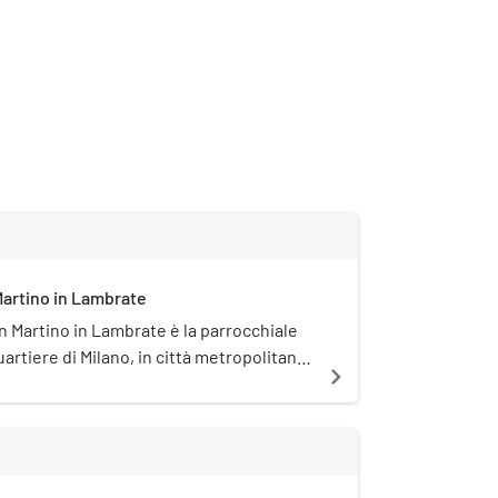
Martino in Lambrate
n Martino in Lambrate è la parrocchiale
artiere di Milano, in città metropolitana
navigate_next
di Milano; fa parte del decanato di Città
e-Venezia.