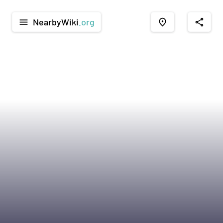
NearbyWiki
.org
menu
place
share