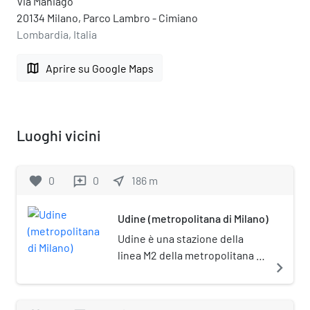
Via Maniago
20134 Milano, Parco Lambro - Cimiano
Lombardia, Italia
map
Aprire su Google Maps
Luoghi vicini
favorite
0
0
near_me
186
m
reviews
Udine (metropolitana di Milano)
Udine è una stazione della
linea M2 della metropolitana di
navigate_next
Milano.