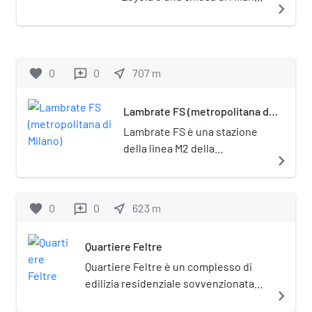
navigate_next
nel quartiere Feltre.
favorite
0
0
near_me
707
m
reviews
Lambrate FS (metropolitana di
Milano)
Lambrate FS è una stazione
della linea M2 della
navigate_next
metropolitana di Milano.
favorite
0
0
near_me
623
m
reviews
Quartiere Feltre
Quartiere Feltre è un complesso di
edilizia residenziale sovvenzionata
navigate_next
situato nel quartiere di Lambrate,