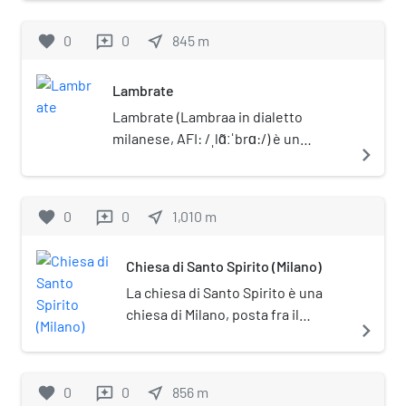
realizzato dagli enti IACP e INCIS.
favorite
0
0
near_me
845
m
reviews
Lambrate
Lambrate (Lambraa in dialetto
milanese, AFI: /ˌlɑ̃ːˈbrɑ:/) è un
navigate_next
quartiere di Milano, posto nella zona
orientale della città, appartenente al
Municipio 3. Fino al 1923 era un
favorite
0
0
near_me
1,010
m
reviews
comune autonomo.
Chiesa di Santo Spirito (Milano)
La chiesa di Santo Spirito è una
chiesa di Milano, posta fra il
navigate_next
quartiere di Lambrate e la Città
degli Studi.
favorite
0
0
near_me
856
m
reviews