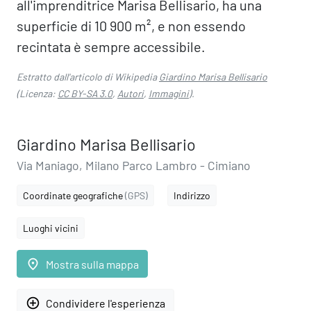
all'imprenditrice Marisa Bellisario, ha una
superficie di 10 900 m², e non essendo
recintata è sempre accessibile.
Estratto dall'articolo di Wikipedia
Giardino Marisa Bellisario
(Licenza:
CC BY-SA 3.0
,
Autori
,
Immagini
).
Giardino Marisa Bellisario
Via Maniago, Milano Parco Lambro - Cimiano
Coordinate geografiche
(GPS)
Indirizzo
Luoghi vicini
place
Mostra sulla mappa
add_circle_outline
Condividere l'esperienza