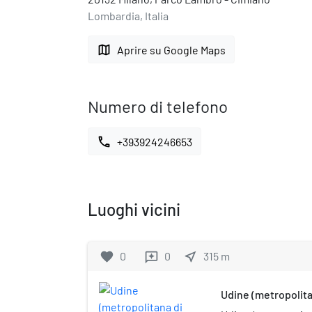
Lombardia, Italia
map
Aprire su Google Maps
Numero di telefono
call
+393924246653
Luoghi vicini
favorite
0
0
near_me
315
m
reviews
Udine (metropolita