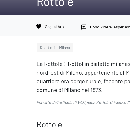
Rottole
favorite
Segnalibro
reviews
Condividere l'esperien
Quartieri di Milano
Le Rottole (I Rottol in dialetto milane
nord-est di Milano, appartenente al Muni
quartiere era borgo rurale, facente pa
comune di Milano nel 1873.
Estratto dall'articolo di Wikipedia
Rottole
(Licenza:
C
Rottole