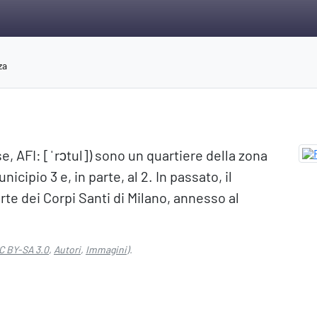
za
se, AFI: [ˈrɔtul]) sono un quartiere della zona
cipio 3 e, in parte, al 2. In passato, il
rte dei Corpi Santi di Milano, annesso al
C BY-SA 3.0
,
Autori
,
Immagini
).