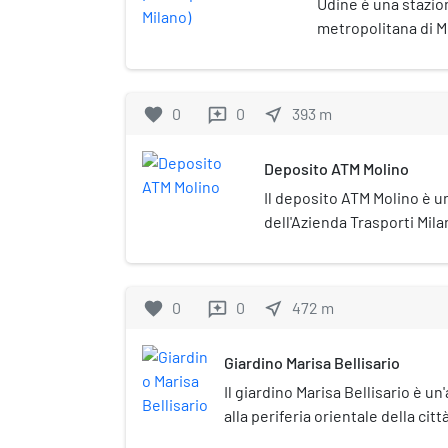
Udine è una stazion
metropolitana di M
favorite
0
0
near_me
393
m
reviews
Deposito ATM Molino
Il deposito ATM Molino è u
dell'Azienda Trasporti Mila
favorite
0
0
near_me
472
m
reviews
Giardino Marisa Bellisario
Il giardino Marisa Bellisario è un
alla periferia orientale della citt
dedicata nel 2007 all'imprenditri