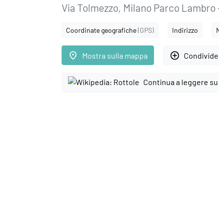
Via Tolmezzo, Milano Parco Lambro 
Coordinate geografiche
(GPS)
Indirizzo
place
add_circle_outline
Mostra sulla mappa
Condivider
Continua a leggere su