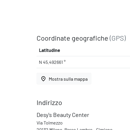
Coordinate geografiche
(GPS)
Latitudine
N 45.492661 °
place
Mostra sulla mappa
Indirizzo
Desy's Beauty Center
Via Tolmezzo
20132 Milano, Parco Lambro - Cimiano