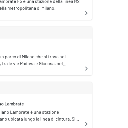
ambrate FS è una stazione della linea M2
ella metropolitana di Milano.
navigate_next
 un parco di Milano che si trova nel
, tra le vie Padova e Giacosa, nel
navigate_next
ano Lambrate
Milano Lambrate è una stazione
lano ubicata lungo la linea di cintura. Si
navigate_next
 nord-orientale della città, e prende il