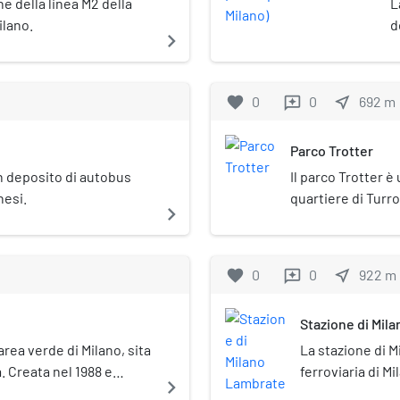
e della linea M2 della
L
ilano.
d
navigate_next
favorite
0
0
near_me
692
m
reviews
Parco Trotter
n deposito di autobus
Il parco Trotter è
nesi.
quartiere di Turro
navigate_next
Municipio 2.
favorite
0
0
near_me
922
m
reviews
Stazione di Mil
'area verde di Milano, sita
La stazione di 
à. Creata nel 1988 e
ferroviaria di Mi
navigate_next
ce Marisa Bellisario, ha
trova nella zona