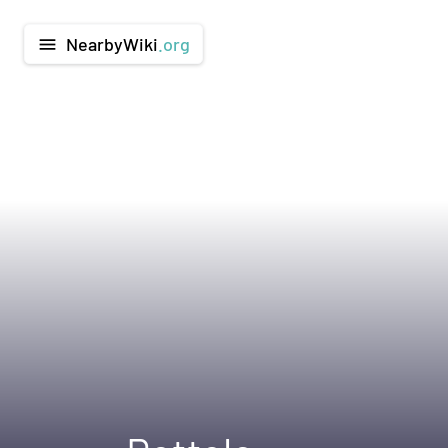
NearbyWiki
.org
menu