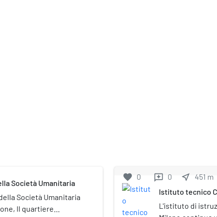
favorite
0
0
near_me
451
m
reviews
lla Società Umanitaria
Istituto tecnico 
della Società Umanitaria
L'istituto di istr
one, II quartiere