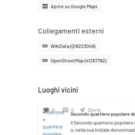
map
Aprire su Google Maps
Collegamenti esterni
link
WikiData (Q18223049)
link
OpenStreetMap (41267782)
Luoghi vicini
favorite
0
0
near_me
324
m
reviews
Secondo quartiere popolare de
Il Secondo quartiere popolare 
o, nella sua iniziale denominazi