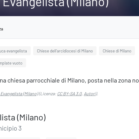
 Evangelista (Milano)
za
uca evangelista
Chiese dell'arcidiocesi di Milano
Chiese di Milano
emplate vuoto
a chiesa parrocchiale di Milano, posta nella zona nor
Evangelista (Milano)
(Licenza:
CC BY-SA 3.0
,
Autori
).
ista (Milano)
icipio 3