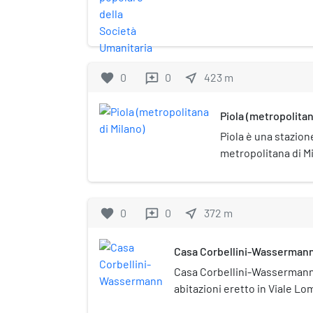
popolare è un complesso di edi
pubblica di Milano costruito fra 
novembre del 1909 dalla Socie
progetto dell'architetto Giovan
favorite
0
0
near_me
423
m
reviews
Piola (metropolitan
Piola è una stazione
metropolitana di M
favorite
0
0
near_me
372
m
reviews
Casa Corbellini-Wasserman
Casa Corbellini-Wassermann 
abitazioni eretto in Viale Lom
quartiere di Città Studi di Mila