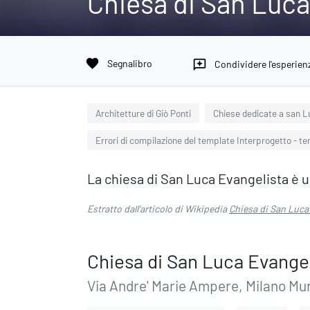
Chiesa di San Luca
favorite
Segnalibro
reviews
Condividere l'esperien
Architetture di Giò Ponti
Chiese dedicate a san L
Errori di compilazione del template Interprogetto - t
La chiesa di San Luca Evangelista è un
Estratto dall'articolo di Wikipedia
Chiesa di San Luca 
Chiesa di San Luca Evangel
Via Andre' Marie Ampere, Milano Mun