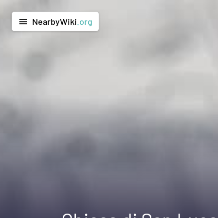
NearbyWiki
.org
menu