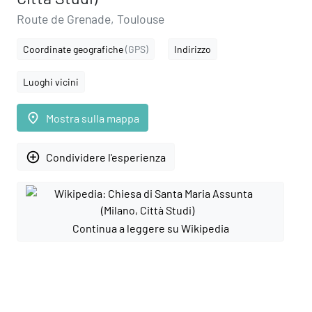
Route de Grenade, Toulouse
Coordinate geografiche
(GPS)
Indirizzo
Luoghi vicini
place
Mostra sulla mappa
add_circle_outline
Condividere l'esperienza
Continua a leggere su Wikipedia