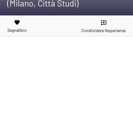
(Milano, Città Studi)
favorite
reviews
Segnalibro
Condividere l'esperienza