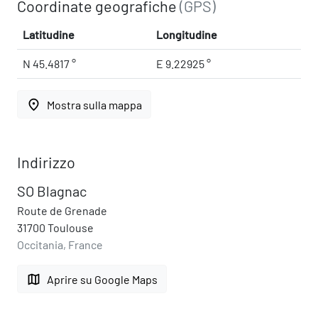
Coordinate geografiche
(GPS)
Latitudine
Longitudine
N 45.4817 °
E 9.22925 °
place
Mostra sulla mappa
Indirizzo
SO Blagnac
Route de Grenade
31700 Toulouse
Occitania, France
map
Aprire su Google Maps