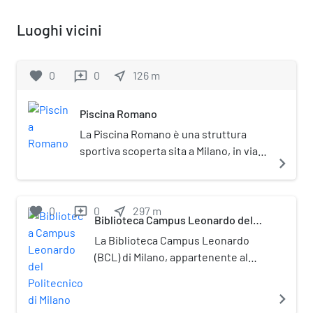
Luoghi vicini
favorite
0
0
near_me
126
m
reviews
Piscina Romano
La Piscina Romano è una struttura
sportiva scoperta sita a Milano, in via
navigate_next
Ampère, inaugurata il 28 luglio 1929. È
intitolata al ginnasta italiano Guido
Romano, vincitore della medaglia d'oro
favorite
0
0
near_me
297
m
reviews
ai Giochi olimpici di Stoccolma 1912. La
Biblioteca Campus Leonardo del
Politecnico di Milano
piscina fu edificata dal gennaio al
La Biblioteca Campus Leonardo
luglio 1929 per opera dell'ingegnere e
(BCL) di Milano, appartenente al
architetto Luigi Lorenzo Secchi (1899-
Politecnico di Milano, è una delle
1992). La costruzione costò non più di
maggiori biblioteche scientifiche
navigate_next
un milione di lire dell'epoca e faceva
italiane. Si è formata nel 2017