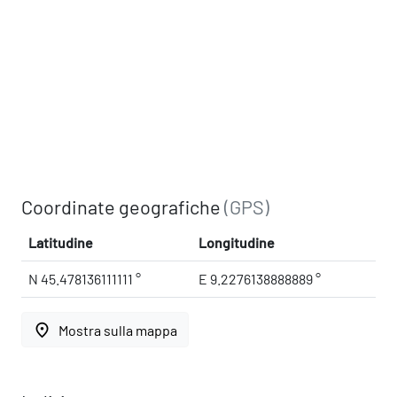
Coordinate geografiche
(GPS)
Latitudine
Longitudine
N 45.478136111111 °
E 9.2276138888889 °
place
Mostra sulla mappa