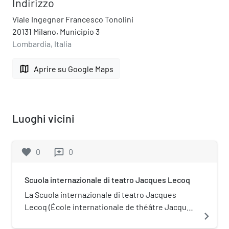
Indirizzo
Viale Ingegner Francesco Tonolini
20131 Milano, Municipio 3
Lombardia, Italia
map
Aprire su Google Maps
Luoghi vicini
favorite
0
0
reviews
Scuola internazionale di teatro Jacques Lecoq
La Scuola internazionale di teatro Jacques
Lecoq (École internationale de théâtre Jacques
navigate_next
Lecoq) è una scuola di teatro fisico situata nel