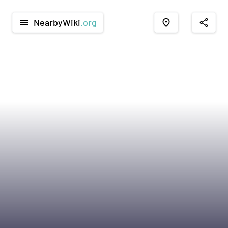
NearbyWiki
.org
menu
place
share