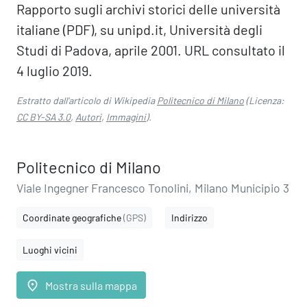
Rapporto sugli archivi storici delle università
italiane (PDF), su unipd.it, Università degli
Studi di Padova, aprile 2001. URL consultato il
4 luglio 2019.
Estratto dall'articolo di Wikipedia
Politecnico di Milano
(Licenza:
CC BY-SA 3.0
,
Autori
,
Immagini
).
Politecnico di Milano
Viale Ingegner Francesco Tonolini, Milano Municipio 3
Coordinate geografiche
(GPS)
Indirizzo
Luoghi vicini
place
Mostra sulla mappa