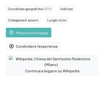
Coordinate geografiche
(GPS)
Indirizzo
Collegamenti esterni
Luoghi vicini
place
Mostra sulla mappa
add_circle_outline
Condividere l'esperienza
Continua a leggere su Wikipedia