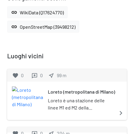
link
WikiData (Q17624770)
link
OpenStreetMap (39498212)
Luoghi vicini
favorite
0
0
near_me
99
m
reviews
Loreto (metropolitana di Milano)
Loreto è una stazione delle
linee M1 ed M2 della
navigate_next
metropolitana di Milano. La
stazione fu costruita come
parte della prima tratta, da
favorite
0
0
near_me
204
m
reviews