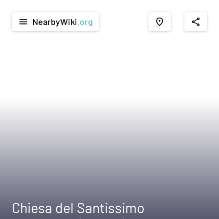
NearbyWiki
.org
menu
place
share
Chiesa del Santissimo