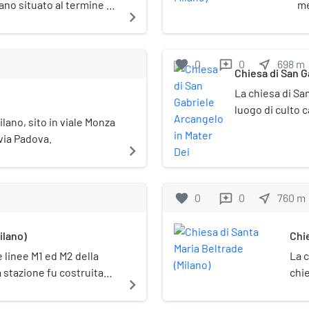
ilano situato al termine di
me
navigate_next
 confini con il Municipio
ia Padova. Posto sulla
portante snodo per la
favorite
0
0
near_me
698
m
reviews
a stazione della
Chiesa di San G
La chiesa di Sa
luogo di culto 
ilano, sito in viale Monza
parrocchiale di
 via Padova.
Milano in via Te
navigate_next
territorio del 
dal 1956 dai fra
sollecitazione 
favorite
0
0
near_me
760
m
reviews
futuro papa Paol
1959.
ilano)
Chie
 linee M1 ed M2 della
La 
 stazione fu costruita
chie
navigate_next
ta, da Sesto Marelli a
Nol
metropolitana di Milano,