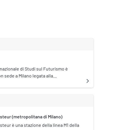
ernazionale di Studi sul Futurismo è
n sede a Milano legata alla
navigate_next
 promozione dell'arte del XX secolo e
steur (metropolitana di Milano)
steur è una stazione della linea M1 della