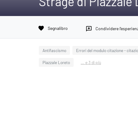
Strage di Piazzale
favorite
Segnalibro
reviews
Condividere l'esperien
Antifascismo
Errori del modulo citazione - citaz
Piazzale Loreto
... e 3 di più