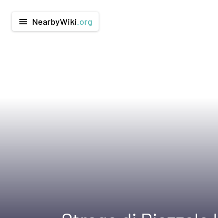
NearbyWiki
.org
menu