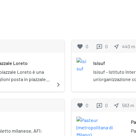
favorite
0
0
near_me
440
m
reviews
azzale Loreto
Isisuf
 piazzale Loreto è una
Isisuf - Istituto Int
lioni posta in piazzale
un'organizzazione co
navigate_next
ge del 10 agosto 1944.
conservazione e alla
contemporanea.
favorite
0
0
near_me
563
m
reviews
Pa
aletto milanese, AFI:
Pa