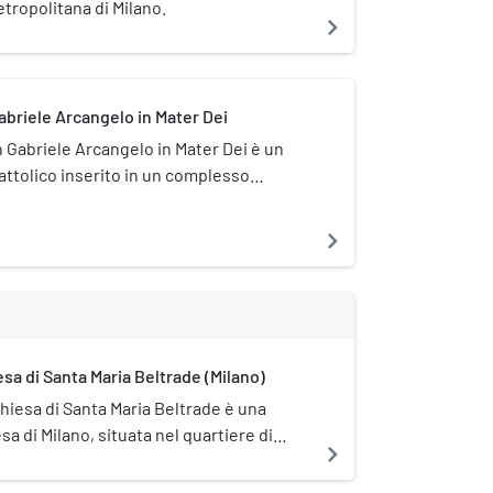
tropolitana di Milano.
navigate_next
abriele Arcangelo in Mater Dei
n Gabriele Arcangelo in Mater Dei è un
cattolico inserito in un complesso
 concezione novecentesca che si trova a
rmopili, nei pressi del viale Monza, nel
navigate_next
Decanato Turro. Viene progettata a partire
telli Achille e Pier Giacomo Castiglioni su
del Cardinale Giovanni Battista Montini,
o VI, e la costruzione è ultimata nel
sa di Santa Maria Beltrade (Milano)
chiesa di Santa Maria Beltrade è una
sa di Milano, situata nel quartiere di
navigate_next
o.