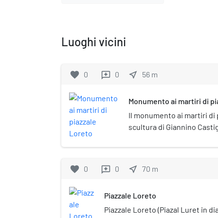
Luoghi vicini
favorite
0
0
near_me
56
m
reviews
Monumento ai martiri di pi
Il monumento ai martiri di
scultura di Giannino Castig
Loreto a ricordo della stra
favorite
0
0
near_me
70
m
reviews
Piazzale Loreto
Piazzale Loreto (Piazal Luret in di