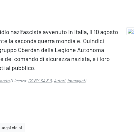
dio nazifascista avvenuto in Italia, il 10 agosto
ante la seconda guerra mondiale. Quindici
del gruppo Oberdan della Legione Autonoma
ne del comando di sicurezza nazista, e i loro
ti al pubblico.
Loreto
(Licenza:
CC BY-SA 3.0
,
Autori
,
Immagini
).
Luoghi vicini