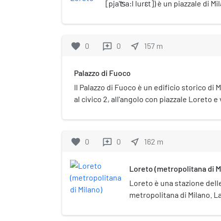
[pja'ʦa:l lurɛt]) è un piazzale di M
corso Buenos Aires (Municipio 2 ai
3) e all'inizio di viale Monza e di v
circonvallazione esterna, è un im
favorite
0
0
near_me
157
m
reviews
viabilità cittadina ed è sede di un
metropolitana.
Palazzo di Fuoco
Il Palazzo di Fuoco è un edificio storico di M
al civico 2, all'angolo con piazzale Loreto e
favorite
0
0
near_me
162
m
reviews
Loreto (metropolitana di M
Loreto è una stazione delle
metropolitana di Milano. La
come parte della prima trat
Lotto, della linea M1 della 