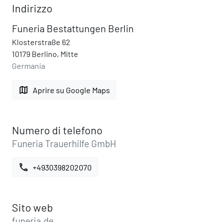
Indirizzo
Funeria Bestattungen Berlin
Klosterstraße 62
10179 Berlino, Mitte
Germania
map
Aprire su Google Maps
Numero di telefono
Funeria Trauerhilfe GmbH
call
+4930398202070
Sito web
funeria.de