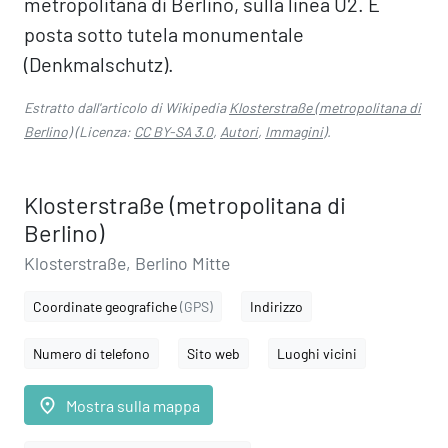
metropolitana di Berlino, sulla linea U2. È
posta sotto tutela monumentale
(Denkmalschutz).
Estratto dall'articolo di Wikipedia
Klosterstraße (metropolitana di
Berlino)
(Licenza:
CC BY-SA 3.0
,
Autori
,
Immagini
).
Klosterstraße (metropolitana di
Berlino)
Klosterstraße, Berlino Mitte
Coordinate geografiche
(GPS)
Indirizzo
Numero di telefono
Sito web
Luoghi vicini
place
Mostra sulla mappa