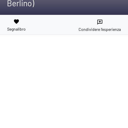
Berlino)
favorite
reviews
Segnalibro
Condividere l'esperienza