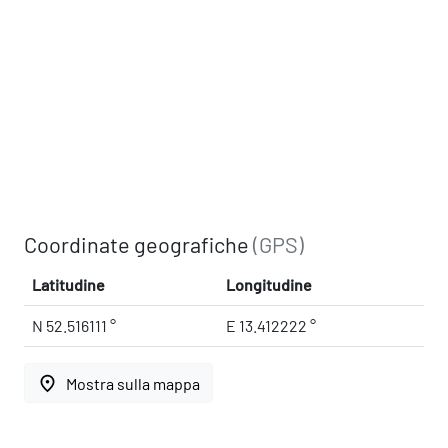
Coordinate geografiche
(GPS)
Latitudine
Longitudine
N 52.516111 °
E 13.412222 °
place
Mostra sulla mappa