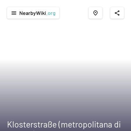
NearbyWiki
.org
menu
place
share
Klosterstraße (metropolitana di