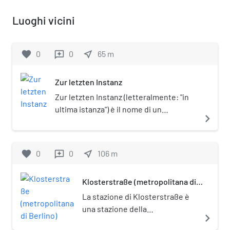
Luoghi vicini
favorite
0
0
near_me
65
m
reviews
Zur letzten Instanz
Zur letzten Instanz (letteralmente: "in
ultima istanza") è il nome di un
navigate_next
ristorante storico di Berlino, sito nel
quartiere di Mitte. L'esercizio, ospitato
in un antico edificio posto sotto tutela
favorite
0
0
near_me
106
m
reviews
monumentale (Denkmalschutz), si
caratterizza per l'offerta gastronomica
Klosterstraße (metropolitana di
basata sulla cucina tradizionale della
Berlino)
città e per il suo arredamento in stile
La stazione di Klosterstraße è
"vecchia Berlino".
una stazione della
navigate_next
metropolitana di Berlino, sulla