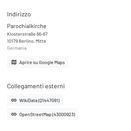
Indirizzo
Parochialkirche
Klosterstraße 66-67
10179 Berlino, Mitte
Germania
map
Aprire su Google Maps
Collegamenti esterni
link
WikiData (Q1447091)
link
OpenStreetMap (43000923)