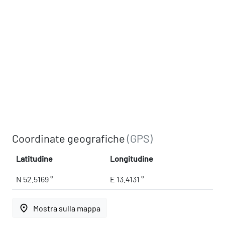
Coordinate geografiche
(GPS)
Latitudine
Longitudine
N 52.5169 °
E 13.4131 °
place
Mostra sulla mappa