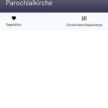
Parochialkirche
favorite
reviews
Segnalibro
Condividere l'esperienza