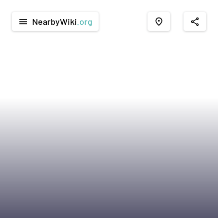
NearbyWiki
.org
menu
place
share