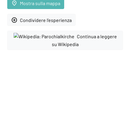
place
Mostra sulla mappa
add_circle_outline
Condividere l'esperienza
Continua a leggere
su Wikipedia