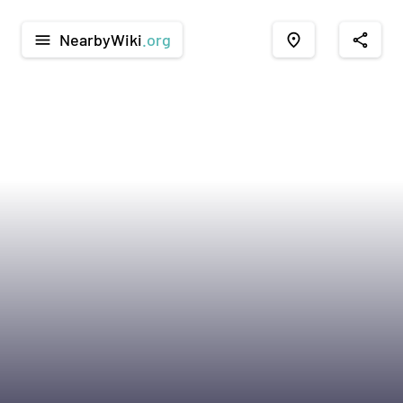
NearbyWiki
.org
menu
place
share