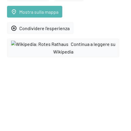
place
Mostra sulla mappa
add_circle_outline
Condividere l'esperienza
Continua a leggere su
Wikipedia