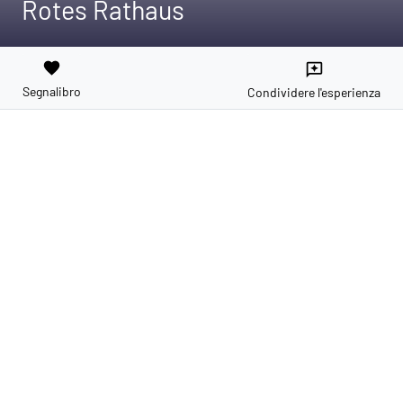
Rotes Rathaus
favorite
reviews
Segnalibro
Condividere l'esperienza