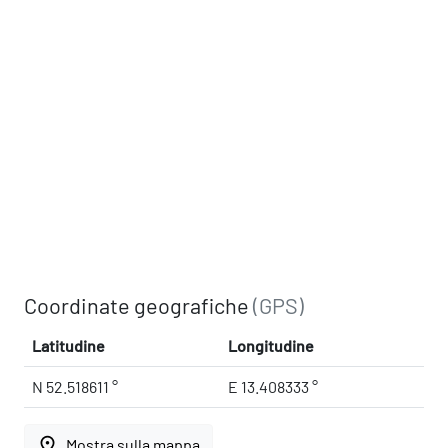
Coordinate geografiche
(GPS)
Latitudine
Longitudine
N 52.518611 °
E 13.408333 °
place
Mostra sulla mappa