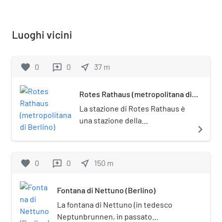
Luoghi vicini
favorite
0
0
near_me
37
m
reviews
Rotes Rathaus (metropolitana di
Berlino)
La stazione di Rotes Rathaus è
una stazione della
navigate_next
metropolitana di Berlino, sulla
linea U5. Prende il nome dal
Rotes Rathaus (letteralmente:
favorite
0
0
near_me
150
m
reviews
"Municipio rosso"), il palazzo
municipale di Berlino.
Fontana di Nettuno (Berlino)
La fontana di Nettuno (in tedesco
Neptunbrunnen, in passato