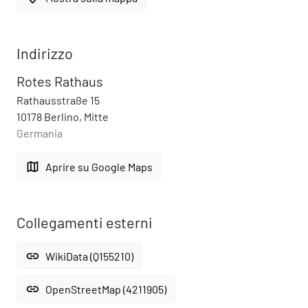
Indirizzo
Rotes Rathaus
Rathausstraße 15
10178 Berlino, Mitte
Germania
map
Aprire su Google Maps
Collegamenti esterni
link
WikiData (Q155210)
link
OpenStreetMap (4211905)