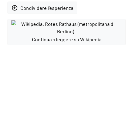
add_circle_outline
Condividere l'esperienza
Continua a leggere su Wikipedia