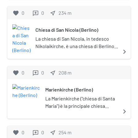
centrale della città, e corrisponde in
massima parte al suo centro storico. Fino
favorite
0
0
near_me
234
m
reviews
al 2001, il solo quartiere di Mitte
costituiva un distretto (Bezirk)
Chiesa di San Nicola (Berlino)
indipendente.
La chiesa di San Nicola, in tedesco
Nikolaikirche, è una chiesa di Berlino,
navigate_next
che si trova nel Nikolaiviertel (nel
quartiere Mitte). È posta sotto tutela
monumentale (Denkmalschutz).
favorite
0
0
near_me
208
m
reviews
Marienkirche (Berlino)
La Marienkirche ("chiesa di Santa
Maria") è la principale chiesa
navigate_next
protestante di Berlino, in
Germania. Si trova nel quartiere
Mitte, all'interno del grande
favorite
0
0
near_me
254
m
reviews
spazio verde presso la torre della