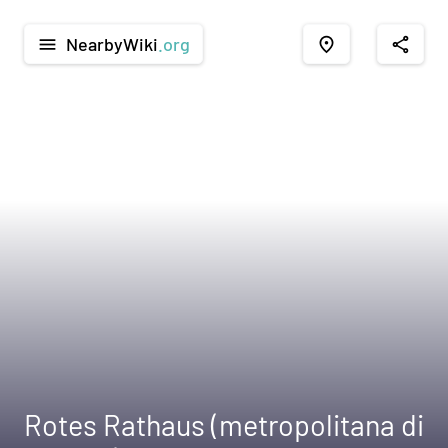
NearbyWiki
.org
menu
place
share
Rotes Rathaus (metropolitana di