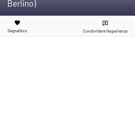
Berlino)
favorite
reviews
Segnalibro
Condividere l'esperienza