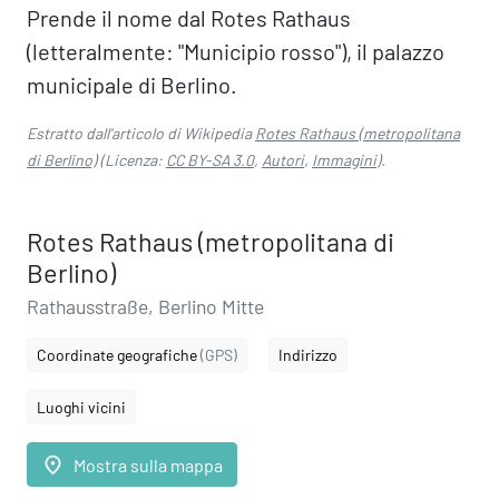
Prende il nome dal Rotes Rathaus
(letteralmente: "Municipio rosso"), il palazzo
municipale di Berlino.
Estratto dall'articolo di Wikipedia
Rotes Rathaus (metropolitana
di Berlino)
(Licenza:
CC BY-SA 3.0
,
Autori
,
Immagini
).
Rotes Rathaus (metropolitana di
Berlino)
Rathausstraße, Berlino Mitte
Coordinate geografiche
(GPS)
Indirizzo
Luoghi vicini
place
Mostra sulla mappa