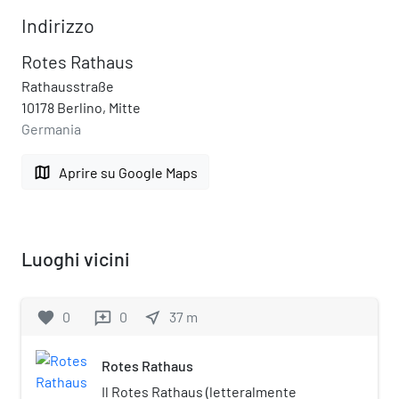
Indirizzo
Rotes Rathaus
Rathausstraße
10178 Berlino, Mitte
Germania
map
Aprire su Google Maps
Luoghi vicini
favorite
0
0
near_me
37
m
reviews
Rotes Rathaus
Il Rotes Rathaus (letteralmente