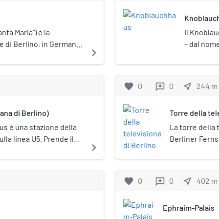
alcuni moder
Knoblauc
monumental
nta Maria") è la
Il Knobla
e di Berlino, in Germania.
– dal nome
navigate_next
all'interno del grande
fu proprie
della televisione. È sede
di Berlino,
ngelica di Berlino-
posto sot
favorite
0
0
near_me
244
m
reviews
Lusazia. È posta sotto
lschutz).
na di Berlino)
Torre della tel
us è una stazione della
La torre della 
lla linea U5. Prende il
Berliner Ferns
navigate_next
etteralmente: "Municipio
trasmittenti ra
le di Berlino.
Germania. Fa p
Towers. È un c
favorite
0
0
near_me
402
m
reviews
città, presso A
costruzione più
Ephraim-Palais
costruzione più