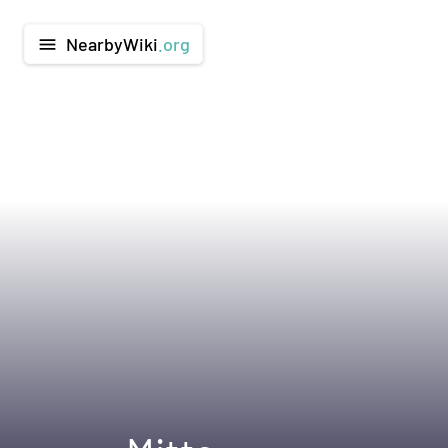
NearbyWiki
.org
menu