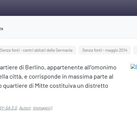
za
Senza fonti - centri abitati della Germania
Senza fonti - maggio 2014
uartiere di Berlino, appartenente all'omonimo
della città, e corrisponde in massima parte al
o quartiere di Mitte costituiva un distretto
BY-SA 3.0
,
Autori
,
Immagini
).