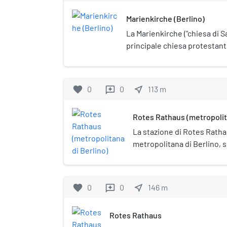
Marienkirche (Berlino)
La Marienkirche ("chiesa di Sa
principale chiesa protestant
Si trova nel quartiere Mitte, 
spazio verde presso la torre 
del vescovo della Chiesa eva
favorite
0
0
near_me
113
m
reviews
Brandenburgo-Slesia e Alta 
tutela monumentale (Denkma
Rotes Rathaus (metropolita
La stazione di Rotes Ratha
metropolitana di Berlino, su
nome dal Rotes Rathaus (l
rosso"), il palazzo municipa
favorite
0
0
near_me
146
m
reviews
Rotes Rathaus