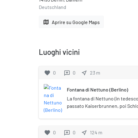
Deutschland
map
Aprire su Google Maps
Luoghi vicini
favorite
0
0
near_me
23
m
reviews
Fontana di Nettuno (Berlino)
La fontana di Nettuno (in tedes
passato Kaiserbrunnen, poi Sch
anche Begasbrunnen) è una fonta
Berlino, nel quartiere di Mitte. È
monumentale (Denkmalschutz).
favorite
0
0
near_me
124
m
reviews