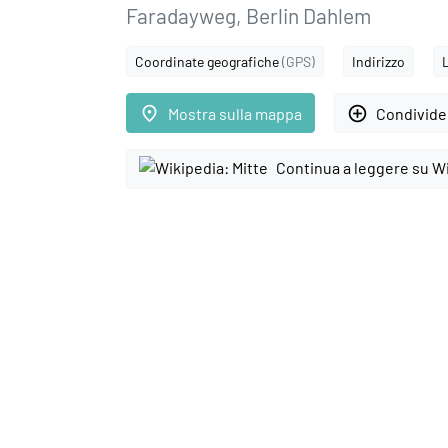
Faradayweg, Berlin Dahlem
Coordinate geografiche
(GPS)
Indirizzo
place
add_circle_outline
Mostra sulla mappa
Condivider
Continua a leggere su W