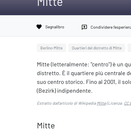
Mitte
favorite
Segnalibro
reviews
Condividere l'esperien
Berlino-Mitte
Quartieri del distretto di Mitte
Mitte (letteralmente: "centro") è un q
distretto. È il quartiere più centrale 
suo centro storico. Fino al 2001, il sol
(Bezirk) indipendente.
Estratto dall'articolo di Wikipedia
Mitte
(Licenza:
CC 
Mitte