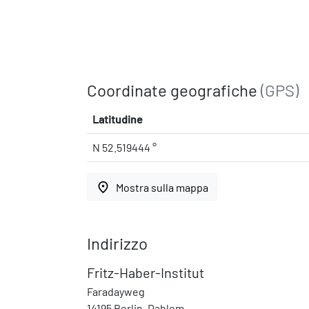
Coordinate geografiche
(GPS)
Latitudine
N 52.519444 °
place
Mostra sulla mappa
Indirizzo
Fritz-Haber-Institut
Faradayweg
14195 Berlin, Dahlem