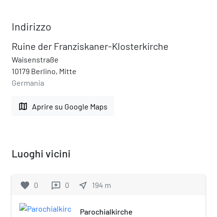
Indirizzo
Ruine der Franziskaner-Klosterkirche
Waisenstraße
10179 Berlino, Mitte
Germania
map
Aprire su Google Maps
Luoghi vicini
favorite
0
0
near_me
194
m
reviews
Parochialkirche