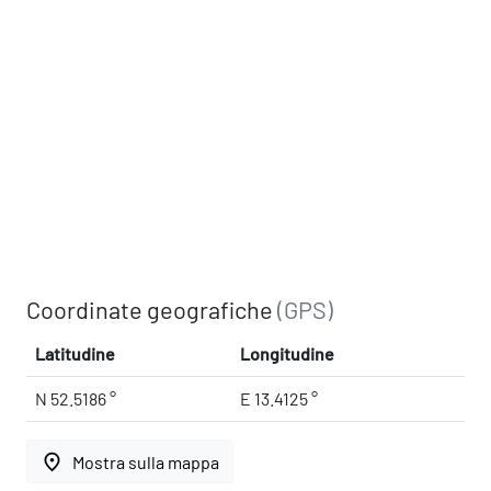
Coordinate geografiche
(GPS)
Latitudine
Longitudine
N 52.5186 °
E 13.4125 °
place
Mostra sulla mappa