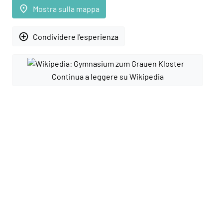
place
Mostra sulla mappa
add_circle_outline
Condividere l'esperienza
Continua a leggere su Wikipedia