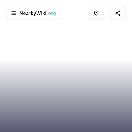
NearbyWiki
.org
menu
place
share