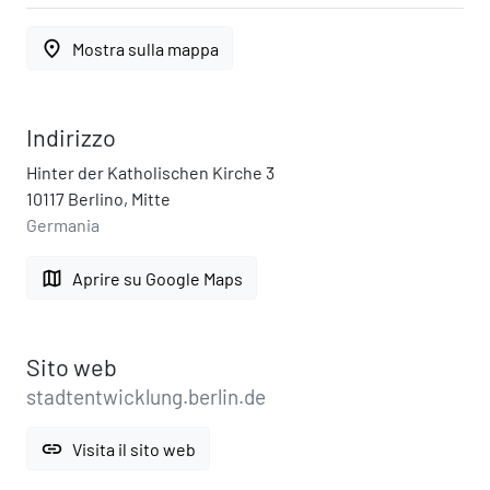
place
Mostra sulla mappa
Indirizzo
Hinter der Katholischen Kirche 3
10117 Berlino, Mitte
Germania
map
Aprire su Google Maps
Sito web
stadtentwicklung.berlin.de
link
Visita il sito web