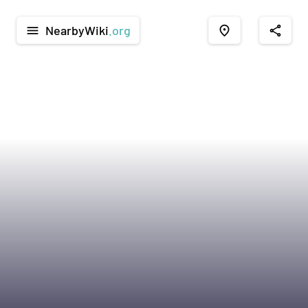
NearbyWiki
.org
menu
place
share