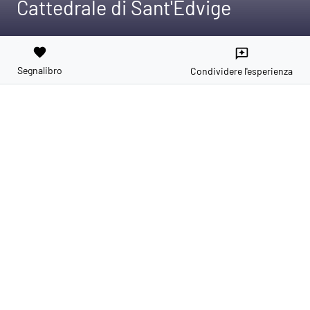
Cattedrale di Sant'Edvige
favorite
reviews
Segnalibro
Condividere l'esperienza