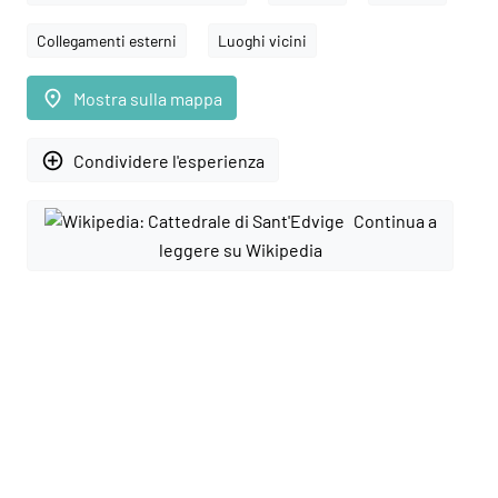
Collegamenti esterni
Luoghi vicini
place
Mostra sulla mappa
add_circle_outline
Condividere l'esperienza
Continua a
leggere su Wikipedia