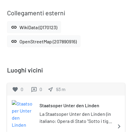
Collegamenti esterni
link
WikiData (Q170123)
link
OpenStreetMap (207890916)
Luoghi vicini
favorite
0
0
near_me
93
m
reviews
Staatsoper Unter den Linden
La Staatsoper Unter den Linden (in
italiano: Opera di Stato "Sotto i tigli")
navigate_next
è un teatro di Berlino, sito fra