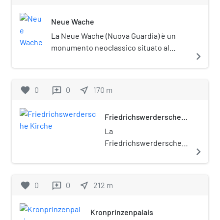
della Humboldt Universität. È posta
Neue Wache
sotto tutela monumentale
(Denkmalschutz).
La Neue Wache (Nuova Guardia) è un
monumento neoclassico situato al
navigate_next
centro di Berlino.
favorite
0
0
near_me
170
m
reviews
Friedrichswerdersche
Kirche
La
Friedrichswerdersche
navigate_next
Kirche ("chiesa di
Friedrichswerder") è
una chiesa sconsacrata
favorite
0
0
near_me
212
m
reviews
di Berlino, nel quartiere
Mitte. È posta sotto
Kronprinzenpalais
tutela monumentale