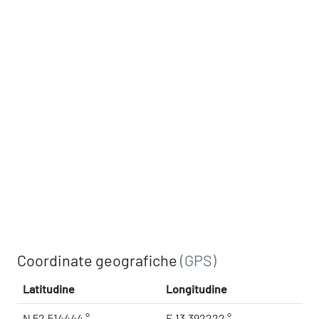
Coordinate geografiche
(GPS)
Latitudine
Longitudine
N 52.514444 °
E 13.392222 °