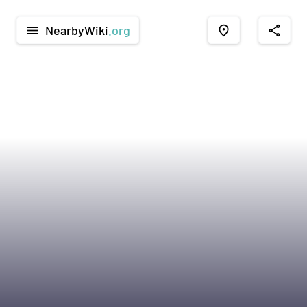
NearbyWiki
.org
menu
place
share