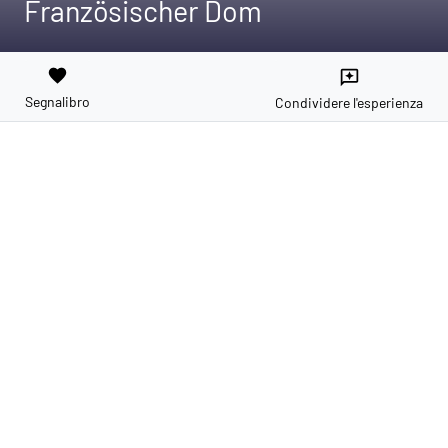
Französischer Dom
favorite
reviews
Segnalibro
Condividere l'esperienza