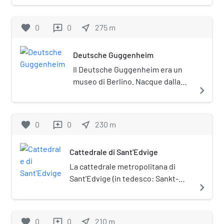
monumentale (Denkmalschutz).
favorite
0
0
near_me
275
m
reviews
Deutsche Guggenheim
Il Deutsche Guggenheim era un
museo di Berlino. Nacque dalla
navigate_next
collaborazione tra la Fondazione
Guggenheim e la Deutsche Bank. I
3800 m² di spazio espositivo
favorite
0
0
near_me
230
m
reviews
furono progettati dall'architetto
statunitense Richard Gluckman.
Cattedrale di Sant'Edvige
La cattedrale metropolitana di
Sant'Edvige (in tedesco: Sankt-
navigate_next
Hedwigs-Kathedrale) è il principale
luogo di culto cattolico di Berlino,
sede vescovile dell'omonima
favorite
0
0
near_me
210
m
reviews