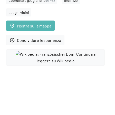
Coordinate geografiche
(GPS)
Indirizzo
Luoghi vicini
place
Mostra sulla mappa
add_circle_outline
Condividere l'esperienza
Continua a
leggere su Wikipedia