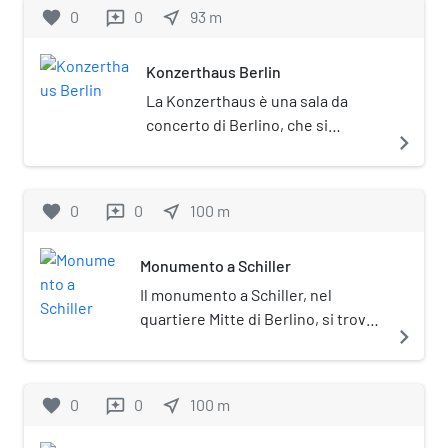
favorite
0
0
near_me
93
m
reviews
Konzerthaus Berlin
La Konzerthaus è una sala da
concerto di Berlino, che si
navigate_next
affaccia sulla Gendarmenmarkt,
ed è nota anche come
Schauspielhaus. È posta sotto
favorite
0
0
near_me
100
m
reviews
tutela monumentale
(Denkmalschutz).
Monumento a Schiller
Il monumento a Schiller, nel
quartiere Mitte di Berlino, si trova
navigate_next
in una posizione centrale su
Gendarmenmarkt, di fronte alla
rampa di scale dell'ex Teatro reale,
favorite
0
0
near_me
100
m
reviews
l'odierna Konzerthaus Berlin. Il
gruppo scultoreo in onore del