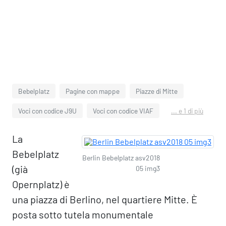
Bebelplatz
Pagine con mappe
Piazze di Mitte
Voci con codice J9U
Voci con codice VIAF
... e 1 di più
La
Bebelplatz
Berlin Bebelplatz asv2018
(già
05 img3
Opernplatz) è
una piazza di Berlino, nel quartiere Mitte. È
posta sotto tutela monumentale