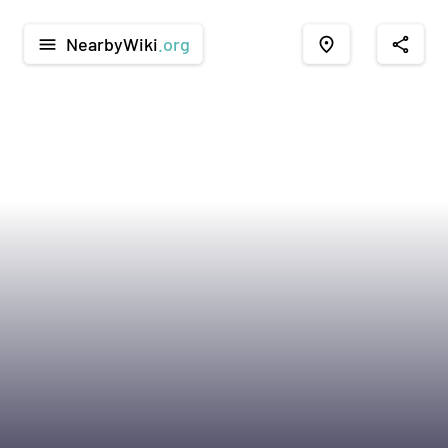
NearbyWiki
.org
menu
place
share