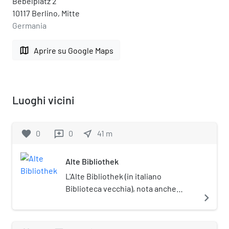
Bebelplatz 2
10117 Berlino, Mitte
Germania
map
Aprire su Google Maps
Luoghi vicini
favorite
0
0
near_me
41
m
reviews
Alte Bibliothek
L'Alte Bibliothek (in italiano
Biblioteca vecchia), nota anche
navigate_next
come Kommode (comò o
cassettone) per la sua forma, è
un'antica biblioteca di Berlino. Oggi