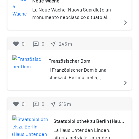
Neue Wache
Nel 1927 è stata insignita del titolo
di basilica minore. È posta sotto
La Neue Wache (Nuova Guardia) è un
tutela monumentale
monumento neoclassico situato al
navigate_next
(Denkmalschutz).
centro di Berlino.
favorite
0
0
near_me
246
m
reviews
Französischer Dom
Il Französischer Dom è una
chiesa di Berlino, nella
navigate_next
Gendarmenmarkt. Fu costruita
per la comunità degli Ugonotti
che, dopo l'editto di
favorite
0
0
near_me
216
m
reviews
Fontainebleau, trovarono rifugio
nella città. La chiesa, distrutta
Staatsbibliothek zu Berlin (Haus
durante la seconda guerra
Unter den Linden)
mondiale, fu ricostruita nel
La Haus Unter den Linden,
1978–83. La cupola fu costruita
situata nel viale Unter den