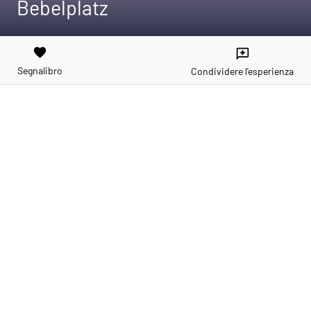
Bebelplatz
favorite
reviews
Segnalibro
Condividere l'esperienza