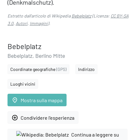
(Denkmalschutz).
Estratto dall'articolo di Wikipedia
Bebelplatz
(Licenza:
CC BY-SA
3.0
,
Autori
,
Immagini
).
Bebelplatz
Bebelplatz, Berlino Mitte
Coordinate geografiche
(GPS)
Indirizzo
Luoghi vicini
place
Mostra sulla mappa
add_circle_outline
Condividere l'esperienza
Continua a leggere su