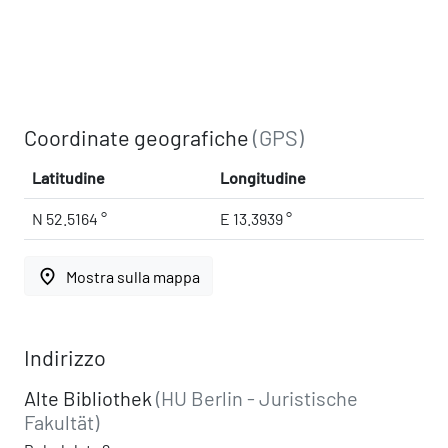
Coordinate geografiche
(GPS)
Latitudine
Longitudine
N 52.5164 °
E 13.3939 °
place
Mostra sulla mappa
Indirizzo
Alte Bibliothek
(HU Berlin - Juristische
Fakultät)