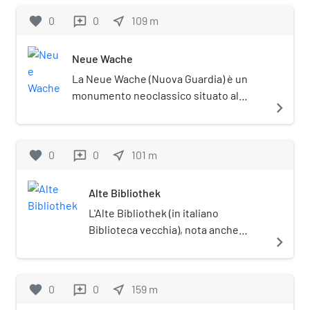
favorite
0
0
near_me
109
m
reviews
Neue Wache
La Neue Wache (Nuova Guardia) è un
monumento neoclassico situato al
navigate_next
centro di Berlino.
favorite
0
0
near_me
101
m
reviews
Alte Bibliothek
L'Alte Bibliothek (in italiano
Biblioteca vecchia), nota anche
navigate_next
come Kommode (comò o
cassettone) per la sua forma, è
un'antica biblioteca di Berlino. Oggi
favorite
0
0
near_me
159
m
reviews
ospita invece la facoltà di legge