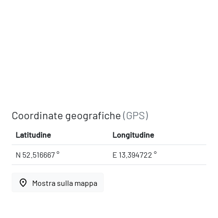
Coordinate geografiche
(GPS)
Latitudine
Longitudine
N 52.516667 °
E 13.394722 °
place
Mostra sulla mappa