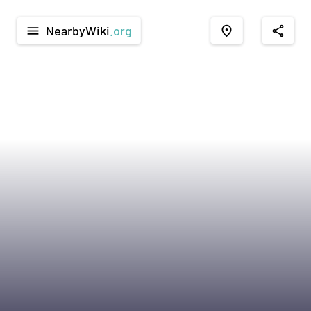
NearbyWiki
.org
menu
place
share