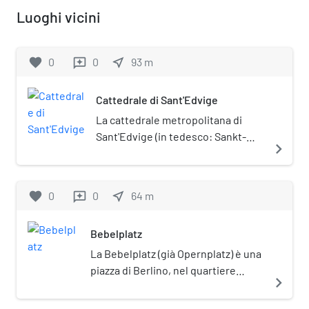
Luoghi vicini
favorite
0
0
near_me
93
m
reviews
Cattedrale di Sant'Edvige
La cattedrale metropolitana di
Sant'Edvige (in tedesco: Sankt-
navigate_next
Hedwigs-Kathedrale) è il principale
luogo di culto cattolico di Berlino,
sede vescovile dell'omonima
favorite
0
0
near_me
64
m
reviews
arcidiocesi metropolitana. Si trova
in Bebelplatz, nel quartiere Mitte.
Bebelplatz
Nel 1927 è stata insignita del titolo
di basilica minore. È posta sotto
La Bebelplatz (già Opernplatz) è una
tutela monumentale
piazza di Berlino, nel quartiere
navigate_next
(Denkmalschutz).
Mitte. È posta sotto tutela
monumentale (Denkmalschutz).