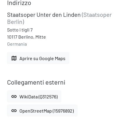
Indirizzo
Staatsoper Unter den Linden
(Staatsoper
Berlin)
Sotto i tigli 7
10117 Berlino, Mitte
Germania
map
Aprire su Google Maps
Collegamenti esterni
link
WikiData (Q312576)
link
OpenStreetMap (15976892)