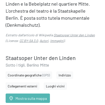
Linden e la Bebelplatz nel quartiere Mitte.
L'orchestra del teatro è la Staatskapelle
Berlin. È posta sotto tutela monumentale
(Denkmalschutz).
Estratto dall'articolo di Wikipedia
Staatsoper Unter den Linden
(Licenza:
CC BY-SA 3.0
,
Autori
,
Immagini
).
Staatsoper Unter den Linden
Sotto i tigli, Berlino Mitte
Coordinate geografiche
(GPS)
Indirizzo
Collegamenti esterni
Luoghi vicini
place
Mostra sulla mappa