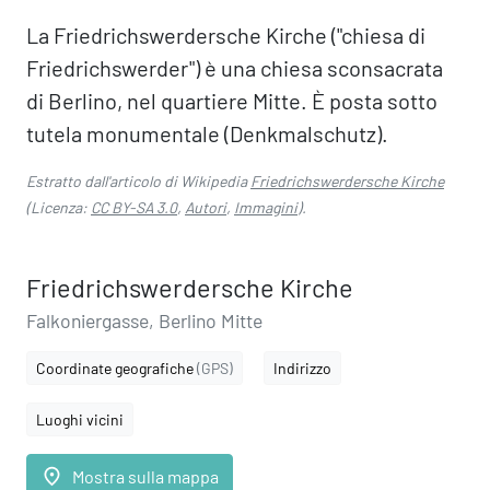
La Friedrichswerdersche Kirche ("chiesa di
Friedrichswerder") è una chiesa sconsacrata
di Berlino, nel quartiere Mitte. È posta sotto
tutela monumentale (Denkmalschutz).
Estratto dall'articolo di Wikipedia
Friedrichswerdersche Kirche
(Licenza:
CC BY-SA 3.0
,
Autori
,
Immagini
).
Friedrichswerdersche Kirche
Falkoniergasse, Berlino Mitte
Coordinate geografiche
(GPS)
Indirizzo
Luoghi vicini
place
Mostra sulla mappa