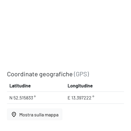
Coordinate geografiche
(GPS)
Latitudine
Longitudine
N 52.515833 °
E 13.397222 °
place
Mostra sulla mappa