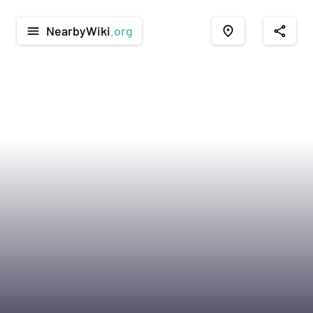
NearbyWiki
.org
menu
place
share