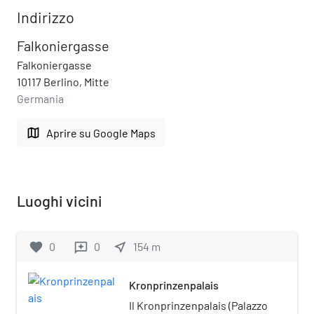
Indirizzo
Falkoniergasse
Falkoniergasse
10117 Berlino, Mitte
Germania
map
Aprire su Google Maps
Luoghi vicini
favorite
0
0
near_me
154
m
reviews
Kronprinzenpalais
Il Kronprinzenpalais (Palazzo