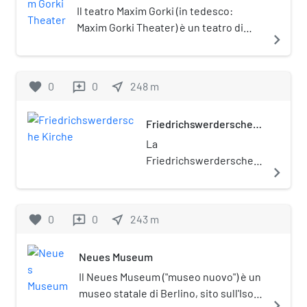
città di Taranto.
duomo.
Il teatro Maxim Gorki (in tedesco:
Maxim Gorki Theater) è un teatro di
navigate_next
Berlino - Mitte che ha preso il nome
dallo scrittore russo, Maxim Gorky. Nel
2012, il sindaco di Berlino Klaus
favorite
0
0
near_me
248
m
reviews
Wowereit ha nominato Langermin
Langhoff direttore artistico del teatro.
Friedrichswerdersche
Kirche
La
Friedrichswerdersche
navigate_next
Kirche ("chiesa di
Friedrichswerder") è
una chiesa sconsacrata
favorite
0
0
near_me
243
m
reviews
di Berlino, nel quartiere
Mitte. È posta sotto
Neues Museum
tutela monumentale
(Denkmalschutz).
Il Neues Museum ("museo nuovo") è un
museo statale di Berlino, sito sull'Isola
navigate_next