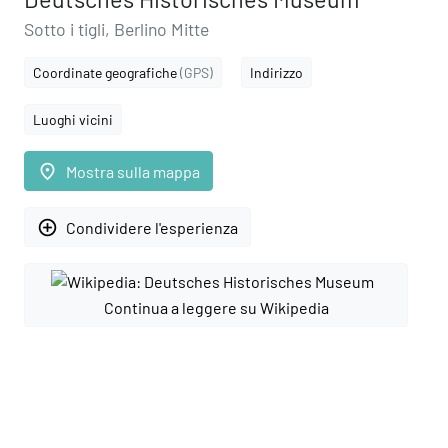
Sotto i tigli, Berlino Mitte
Coordinate geografiche
(GPS)
Indirizzo
Luoghi vicini
place
Mostra sulla mappa
add_circle_outline
Condividere l'esperienza
Continua a leggere su Wikipedia