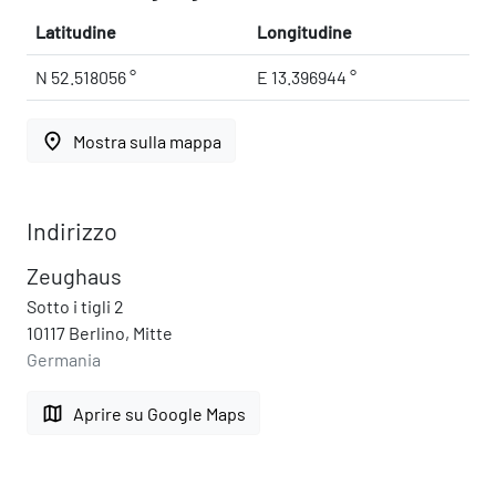
Latitudine
Longitudine
N 52.518056 °
E 13.396944 °
place
Mostra sulla mappa
Indirizzo
Zeughaus
Sotto i tigli 2
10117 Berlino, Mitte
Germania
map
Aprire su Google Maps