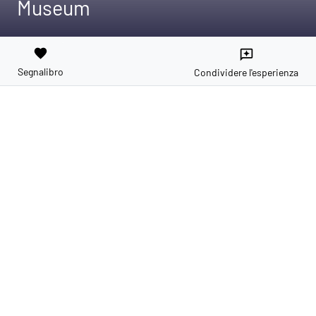
Museum
favorite
reviews
Segnalibro
Condividere l'esperienza