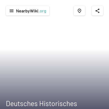
NearbyWiki
.org
menu
place
share
Deutsches Historisches