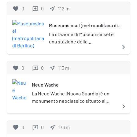
L'edificio prese il nome dai
favorite
0
0
near_me
112
m
reviews
suoi abitanti, ovvero gli
eredi al trono reali e
Museumsinsel (metropolitana di
imperiali. È posto sotto
Berlino)
tutela monumentale
La stazione di Museumsinsel è
(Denkmalschutz).
una stazione della
navigate_next
metropolitana di Berlino, posta
sulla linea U5. Prende il nome
dall'Isola dei musei, in tedesco
favorite
0
0
near_me
113
m
reviews
Museumsinsel.
Neue Wache
La Neue Wache (Nuova Guardia) è un
monumento neoclassico situato al
navigate_next
centro di Berlino.
favorite
0
0
near_me
176
m
reviews