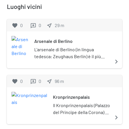
Luoghi vicini
favorite
0
0
near_me
29
m
reviews
Arsenale di Berlino
L'arsenale di Berlino (in lingua
tedesca: Zeughaus Berlin) è il più
navigate_next
antico fabbricato costruito sul viale
Unter den Linden di Berlino.
Costruito in stile barocco per
favorite
0
0
near_me
96
m
reviews
ospitare le armi dell'artiglieria
prussiana, ospita oggi il Museo
Kronprinzenpalais
storico tedesco.
Il Kronprinzenpalais (Palazzo
del Principe della Corona) è
navigate_next
un palazzo storico di Berlino,
lungo l'Unter den Linden.