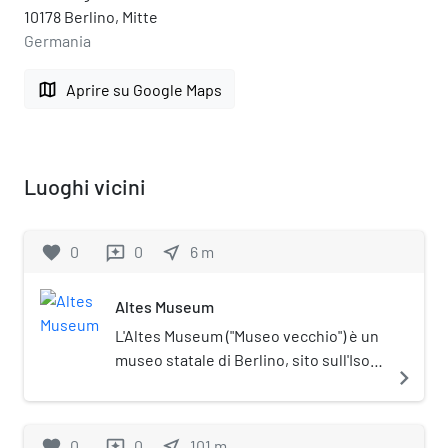
10178 Berlino, Mitte
Germania
map
Aprire su Google Maps
Luoghi vicini
favorite
0
0
near_me
6
m
reviews
Altes Museum
L'Altes Museum ("Museo vecchio") è un
museo statale di Berlino, sito sull'Isola
navigate_next
dei musei. Chiamato inizialmente
Königliches Museum ("museo reale"),
assunse il nome attuale nel 1845, con
favorite
0
0
near_me
101
m
reviews