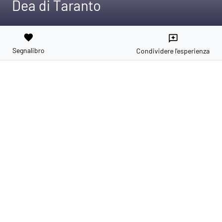
Dea di Taranto
favorite
reviews
Segnalibro
Condividere l'esperienza