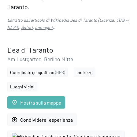
Taranto.
Estratto dall'articolo di Wikipedia
Dea di Taranto
(Licenza:
CC BY-
SA 3.0
,
Autori
,
Immagini
).
Dea di Taranto
Am Lustgarten, Berlino Mitte
Coordinate geografiche
(GPS)
Indirizzo
Luoghi vicini
place
Mostra sulla mappa
add_circle_outline
Condividere l'esperienza
Continua a leggere su