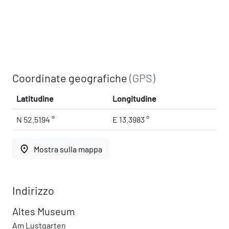
Coordinate geografiche
(GPS)
Latitudine
Longitudine
N 52.5194 °
E 13.3983 °
place
Mostra sulla mappa
Indirizzo
Altes Museum
Am Lustgarten