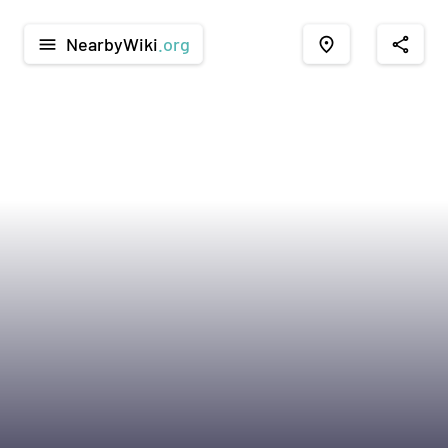
NearbyWiki
.org
menu
place
share