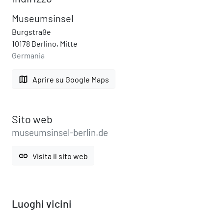
Museumsinsel
Burgstraße
10178 Berlino, Mitte
Germania
map
Aprire su Google Maps
Sito web
museumsinsel-berlin.de
link
Visita il sito web
Luoghi vicini