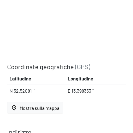
Coordinate geografiche
(GPS)
Latitudine
Longitudine
N 52.52081 °
E 13.398353 °
place
Mostra sulla mappa
Indirizzo