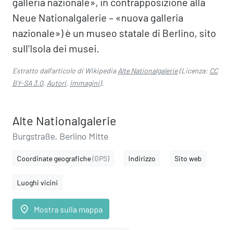
galleria nazionale», in contrapposizione alla
Neue Nationalgalerie – «nuova galleria
nazionale») è un museo statale di Berlino, sito
sull'Isola dei musei.
Estratto dall'articolo di Wikipedia
Alte Nationalgalerie
(Licenza:
CC
BY-SA 3.0
,
Autori
,
Immagini
).
Alte Nationalgalerie
Burgstraße, Berlino Mitte
Coordinate geografiche
(GPS)
Indirizzo
Sito web
Luoghi vicini
place
Mostra sulla mappa