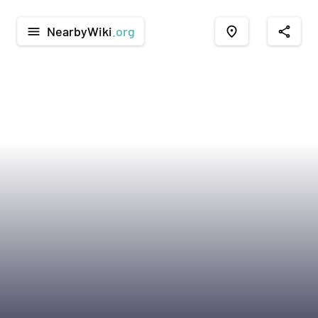
NearbyWiki
.org
menu
place
share