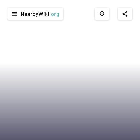
NearbyWiki
.org
menu
place
share