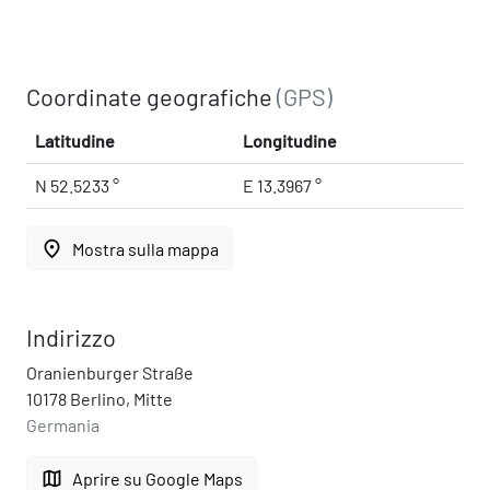
Coordinate geografiche
(GPS)
Latitudine
Longitudine
N 52.5233 °
E 13.3967 °
place
Mostra sulla mappa
Indirizzo
Oranienburger Straße
10178 Berlino, Mitte
Germania
map
Aprire su Google Maps