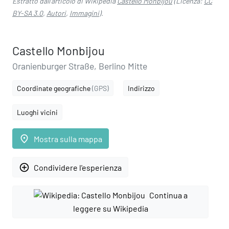
Estratto dall'articolo di Wikipedia
Castello Monbijou
(Licenza:
CC
BY-SA 3.0
,
Autori
,
Immagini
).
Castello Monbijou
Oranienburger Straße, Berlino Mitte
Coordinate geografiche
(GPS)
Indirizzo
Luoghi vicini
place
Mostra sulla mappa
add_circle_outline
Condividere l'esperienza
Continua a
leggere su Wikipedia