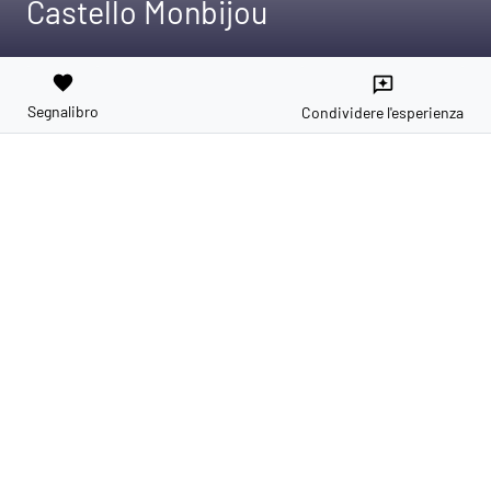
Castello Monbijou
favorite
reviews
Segnalibro
Condividere l'esperienza