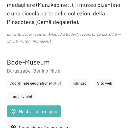
medagliere (Münzkabinett), il museo bizantino
e una piccola parte delle collezioni della
Pinacoteca (Gemäldegalerie).
Estratto dall'articolo di Wikipedia
Bode-Museum
(Licenza:
CC BY-
SA 3.0
,
Autori
,
Immagini
).
Bode-Museum
Burgstraße, Berlino Mitte
Coordinate geografiche
(GPS)
Indirizzo
Sito web
Luoghi vicini
place
Mostra sulla mappa
add_circle_outline
Condividere l'esperienza