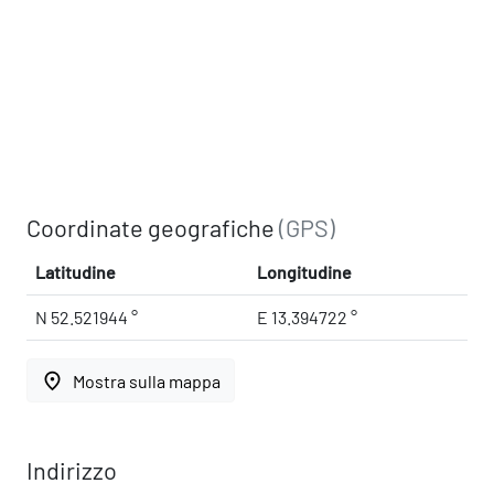
Coordinate geografiche
(GPS)
Latitudine
Longitudine
N 52.521944 °
E 13.394722 °
place
Mostra sulla mappa
Indirizzo