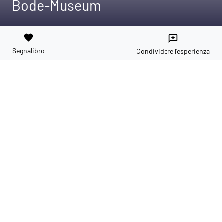
Bode-Museum
favorite
reviews
Segnalibro
Condividere l'esperienza