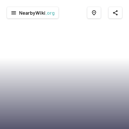
NearbyWiki
.org
menu
place
share