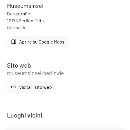
Museumsinsel
Burgstraße
10178 Berlino, Mitte
Germania
map
Aprire su Google Maps
Sito web
museumsinsel-berlin.de
link
Visita il sito web
Luoghi vicini