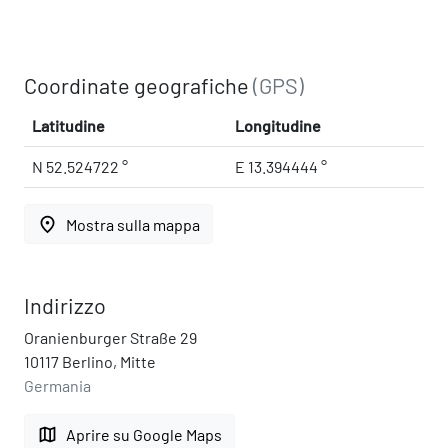
Coordinate geografiche
(GPS)
Latitudine
Longitudine
N 52.524722 °
E 13.394444 °
place
Mostra sulla mappa
Indirizzo
Oranienburger Straße 29
10117 Berlino, Mitte
Germania
map
Aprire su Google Maps