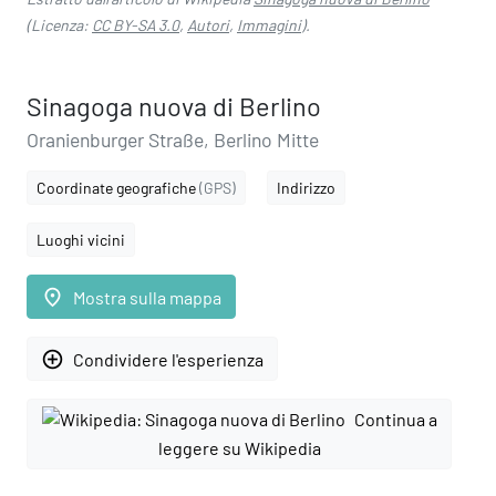
(Licenza:
CC BY-SA 3.0
,
Autori
,
Immagini
).
Sinagoga nuova di Berlino
Oranienburger Straße, Berlino Mitte
Coordinate geografiche
(GPS)
Indirizzo
Luoghi vicini
place
Mostra sulla mappa
add_circle_outline
Condividere l'esperienza
Continua a
leggere su Wikipedia