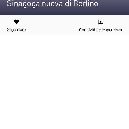
Sinagoga nuova di Berlino
favorite
reviews
Segnalibro
Condividere l'esperienza