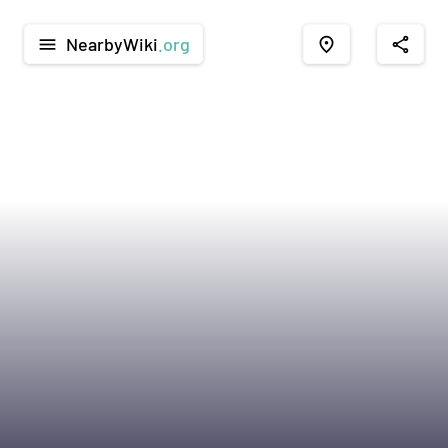
NearbyWiki
.org
menu
place
share