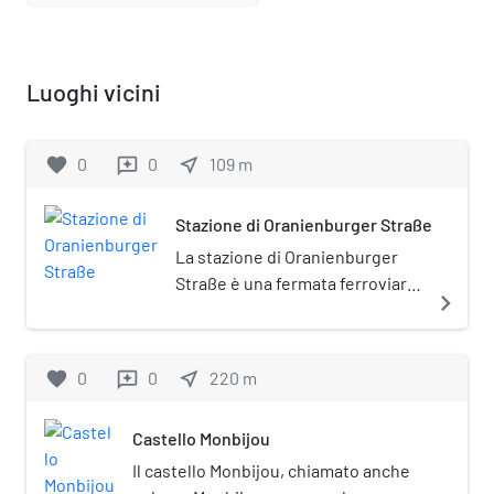
Luoghi vicini
favorite
0
0
near_me
109
m
reviews
Stazione di Oranienburger Straße
La stazione di Oranienburger
Straße è una fermata ferroviaria
navigate_next
di Berlino, servita
esclusivamente dai treni della
S-Bahn. Si tratta di una fermata
favorite
0
0
near_me
220
m
reviews
sotterranea, posta lungo il
Nord-Süd-Tunnel.
Castello Monbijou
Il castello Monbijou, chiamato anche