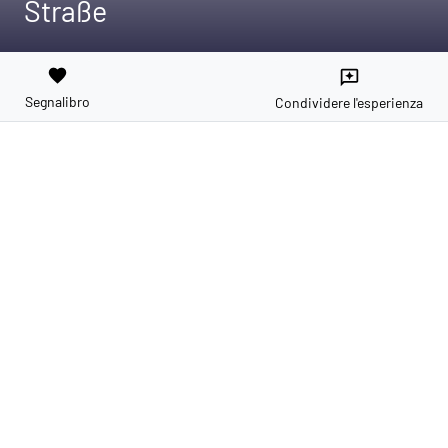
Straße
favorite
reviews
Segnalibro
Condividere l'esperienza