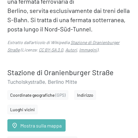
una fermata ferroviaria di
Berlino, servita esclusivamente dai treni della
S-Bahn. Si tratta di una fermata sotterranea,
posta lungo il Nord-Süd-Tunnel.
Estratto dall'articolo di Wikipedia
Stazione di Oranienburger
Straße
(Licenza:
CC BY-SA 3.0
,
Autori
,
Immagini
).
Stazione di Oranienburger Straße
Tucholskystraße, Berlino Mitte
Coordinate geografiche
(GPS)
Indirizzo
Luoghi vicini
place
Mostra sulla mappa