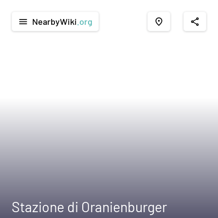
NearbyWiki
.org
menu
place
share
Stazione di Oranienburger