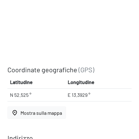
Coordinate geografiche
(GPS)
Latitudine
Longitudine
N 52.525 °
E 13.3929 °
place
Mostra sulla mappa
Indirizzo