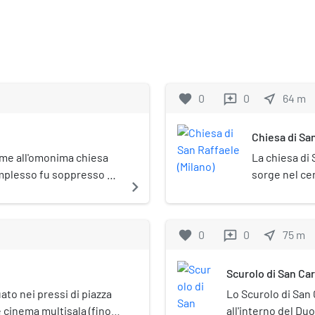
favorite
0
0
near_me
64
m
reviews
Chiesa di San
eme all'omonima chiesa
La chiesa di 
mplesso fu soppresso e
sorge nel cen
navigate_next
o alla attuale via Santa
Vittorio Eman
rchitettonico che aveva
ilinda (probabilmente la
favorite
0
0
near_me
75
m
reviews
in dal VII secolo, nel
a santa Radegonda. Il
Scurolo di San Car
rso la regina merovingia
ntà dell'allora vescovo di
uato nei pressi di piazza
Lo Scurolo di San 
l partito di Corrado III e
 cinema multisala (fino
all'interno del Du