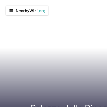
NearbyWiki
.org
menu