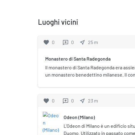
Luoghi vicini
favorite
0
0
near_me
25
m
reviews
Monastero di Santa Radegonda
Il monastero di Santa Radegonda era assi
un monastero benedettino milanese. Il co
parzialmente demolito nel 1781 per far post
Radegonda. Sull'antecedente complesso a
ospitato il monastero di Santa Maria di Vig
favorite
0
0
near_me
23
m
reviews
fondatrice), detto anche del San Salvatore s
1130 venne fondato il monastero dedicato 
Odeon (Milano)
motivo di questo cambio di intestazione ve
d'origine turingia, è da ricercare nella volo
L'Odeon di Milano è un edificio sit
Milano Anselmo della Pusterla di sostenere i
Duomo. Utilizzato in passato come