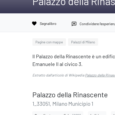
Palazzo della Rina
favorite
Segnalibro
reviews
Condividere l'esperien
Pagine con mappe
Palazzi di Milano
Il Palazzo della Rinascente è un edific
Emanuele II al civico 3.
Estratto dall'articolo di Wikipedia
Palazzo della Rina
Palazzo della Rinascente
1_33051, Milano Municipio 1