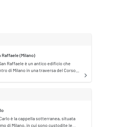
 Raffaele (Milano)
San Raffaele è un antico edificio che
tro di Milano in una traversa del Corso
navigate_next
uele II, a lato del Duomo.
lo
Carlo è la cappella sotterranea, situata
omo di Milano, in cui sono custodite le