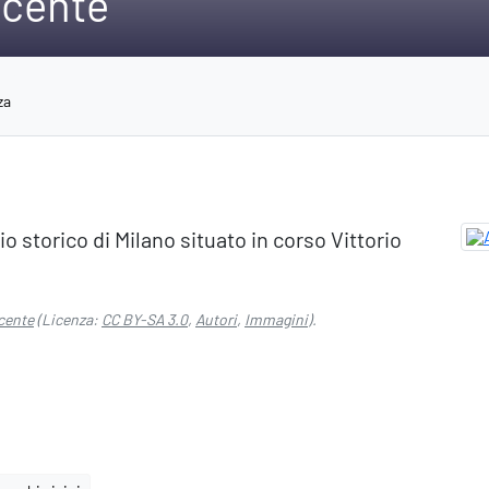
scente
za
io storico di Milano situato in corso Vittorio
scente
(Licenza:
CC BY-SA 3.0
,
Autori
,
Immagini
).