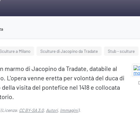
V
za
Sculture a Milano
Sculture di Jacopino da Tradate
Stub - sculture
 in marmo di Jacopino da Tradate, databile al
. L'opera venne eretta per volontà del duca di
 della visita del pontefice nel 1418 e collocata
orio.
(Licenza:
CC BY-SA 3.0
,
Autori
,
Immagini
).