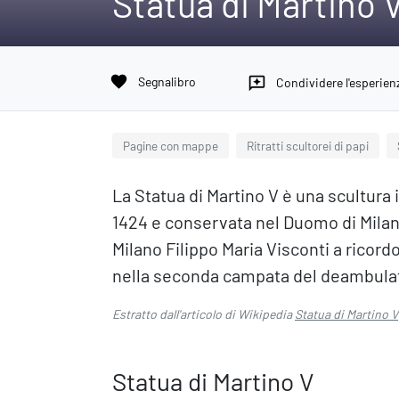
Statua di Martino 
favorite
Segnalibro
reviews
Condividere l'esperien
Pagine con mappe
Ritratti scultorei di papi
La Statua di Martino V è una scultura
1424 e conservata nel Duomo di Milano
Milano Filippo Maria Visconti a ricordo
nella seconda campata del deambulat
Estratto dall'articolo di Wikipedia
Statua di Martino V
Statua di Martino V