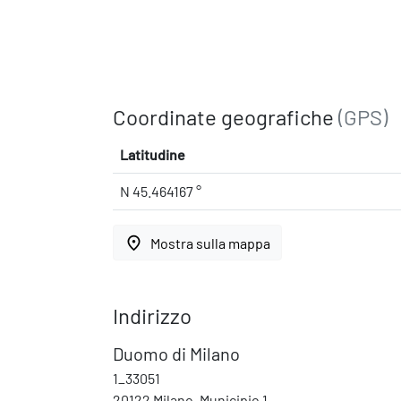
Coordinate geografiche
(GPS)
Latitudine
N 45.464167 °
place
Mostra sulla mappa
Indirizzo
Duomo di Milano
1_33051
20122 Milano, Municipio 1