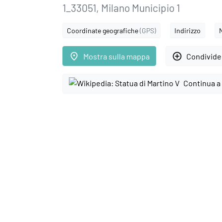
1_33051, Milano Municipio 1
Coordinate geografiche
(GPS)
Indirizzo
place
add_circle_outline
Mostra sulla mappa
Condivider
Continua a