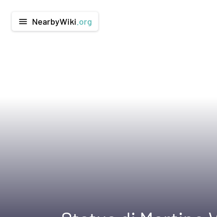
NearbyWiki
.org
menu