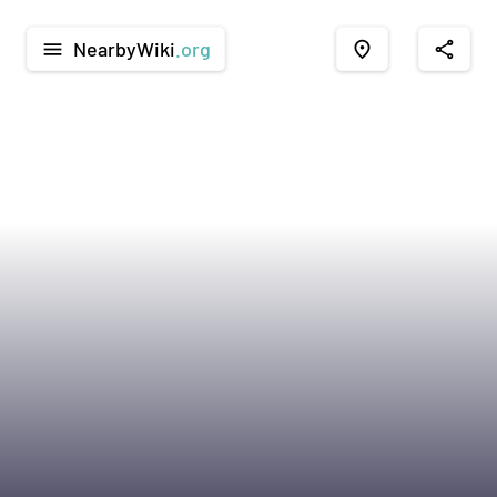
NearbyWiki
.org
menu
place
share