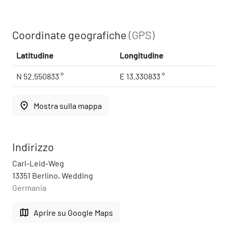
Coordinate geografiche
(GPS)
Latitudine
Longitudine
N 52.550833 °
E 13.330833 °
place
Mostra sulla mappa
Indirizzo
Carl-Leid-Weg
13351 Berlino, Wedding
Germania
map
Aprire su Google Maps