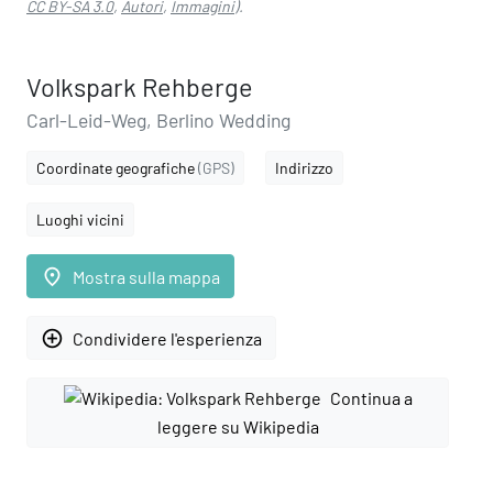
CC BY-SA 3.0
,
Autori
,
Immagini
).
Volkspark Rehberge
Carl-Leid-Weg, Berlino Wedding
Coordinate geografiche
(GPS)
Indirizzo
Luoghi vicini
place
Mostra sulla mappa
add_circle_outline
Condividere l'esperienza
Continua a
leggere su Wikipedia