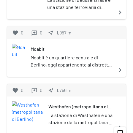
una stazione ferroviaria di
navigate_next
Berlino, sita nel quartiere di
Moabit.
favorite
0
0
near_me
1,957
m
reviews
Moabit
Moabit è un quartiere centrale di
Berlino, oggi appartenente al distretto
navigate_next
di Mitte. Dal 1920 fino al 2001 era invece
sotto la giurisdizione del distretto di
Tiergarten. Nel linguaggio colloquiale
favorite
0
0
near_me
1,756
m
reviews
dei berlinesi con il termine Moabit si
indicava la grande prigione presente nel
Westhafen (metropolitana di
quartiere.
Berlino)
La stazione di Westhafen è una
stazione della metropolitana di
navigate_next
Berlino, sulla linea U9.
chat_bubble_outline