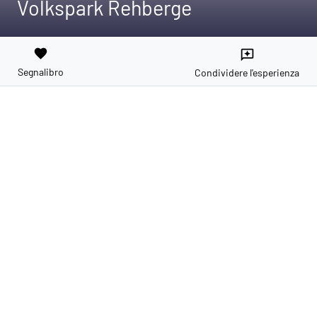
Volkspark Rehberge
favorite
reviews
Segnalibro
Condividere l'esperienza