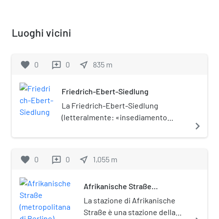
Luoghi vicini
favorite
0
0
near_me
835
m
reviews
Friedrich-Ebert-Siedlung
La Friedrich-Ebert-Siedlung
(letteralmente: «insediamento
navigate_next
Friedrich Ebert») è un complesso
residenziale di Berlino, sito nel
quartiere del Wedding. Fu costruito
favorite
0
0
near_me
1,055
m
reviews
negli anni della Repubblica di
Weimar nello stile della «nuova
Afrikanische Straße
oggettività», su progetto
(metropolitana di Berlino)
urbanistico degli architetti Mebes ed
La stazione di Afrikanische
Emmerich, a cui si aggiunse
Straße è una stazione della