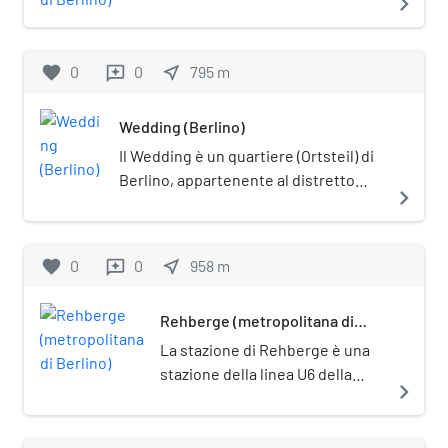
navigate_next
l'architetto Taut per il progetto
metropolitana di Berlino, sulla
edilizio. In considerazione della sua
linea U6.
importanza storica e architettonica,
favorite
0
0
near_me
795
m
reviews
il complesso è posto sotto tutela
monumentale (Denkmalschutz).
Wedding (Berlino)
Il Wedding è un quartiere (Ortsteil) di
Berlino, appartenente al distretto
navigate_next
(Bezirk) di Mitte.
favorite
0
0
near_me
958
m
reviews
Rehberge (metropolitana di
Berlino)
La stazione di Rehberge è una
stazione della linea U6 della
navigate_next
metropolitana di Berlino. Si
trova nel quartiere del Wedding
e prende il nome dal parco