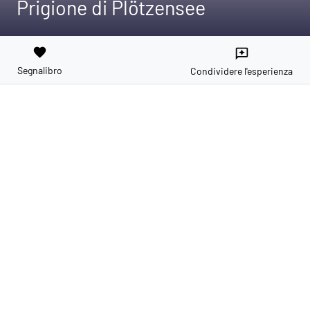
Prigione di Plötzensee
favorite
reviews
Segnalibro
Condividere l'esperienza