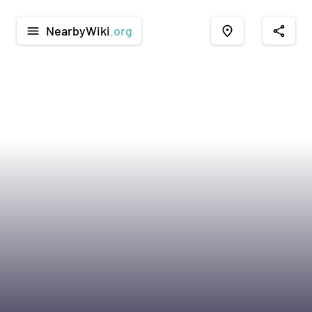
NearbyWiki
.org
menu
place
share