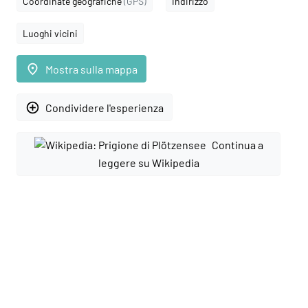
Coordinate geografiche
(GPS)
Indirizzo
Luoghi vicini
place
Mostra sulla mappa
add_circle_outline
Condividere l'esperienza
Continua a
leggere su Wikipedia