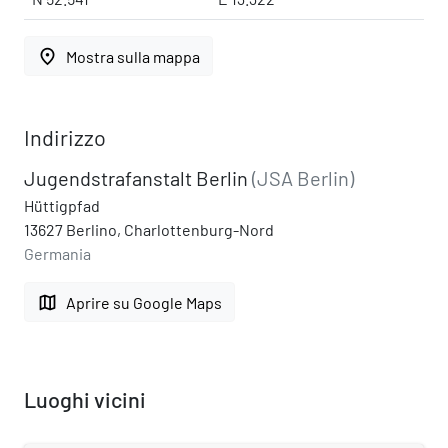
place
Mostra sulla mappa
Indirizzo
Jugendstrafanstalt Berlin
(JSA Berlin)
Hüttigpfad
13627 Berlino, Charlottenburg-Nord
Germania
map
Aprire su Google Maps
Luoghi vicini