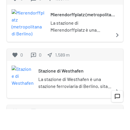
Mierendorffplatz (metropolitana
di Berlino)
La stazione di
Mierendorffplatz è una
navigate_next
stazione della metropolitana
di Berlino, sulla linea U7. È
posta sotto tutela
favorite
0
0
near_me
1,589
m
reviews
monumentale
(Denkmalschutz).
Stazione di Westhafen
La stazione di Westhafen è una
stazione ferroviaria di Berlino, sita
navigate_next
nel quartiere di Moabit.
chat_bubble_outline
favorite
0
0
near_me
2,282
m
reviews
Afrikanische Straße (metropolitana di