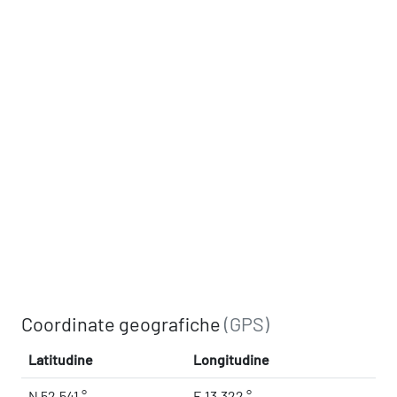
Coordinate geografiche
(GPS)
Latitudine
Longitudine
N 52.541 °
E 13.322 °