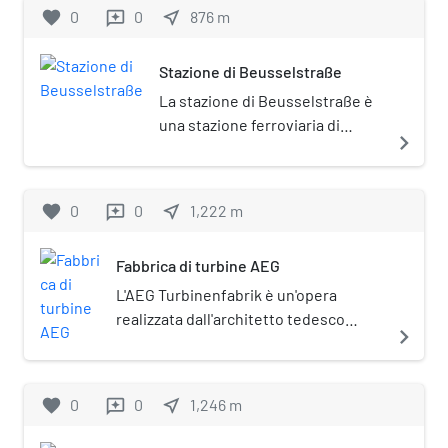
favorite
0
0
near_me
876
m
reviews
Stazione di Beusselstraße
La stazione di Beusselstraße è
una stazione ferroviaria di
navigate_next
Berlino, sita nel quartiere di
Moabit.
favorite
0
0
near_me
1,222
m
reviews
Fabbrica di turbine AEG
L'AEG Turbinenfabrik è un'opera
realizzata dall'architetto tedesco
navigate_next
Peter Behrens nel 1909, a Berlino,
commissionatagli dalla più grande
industria elettro-meccanica del
favorite
0
0
near_me
1,246
m
reviews
tempo, la AEG, nota anche con il nome
italiano di Fabbrica di Turbine AEG.