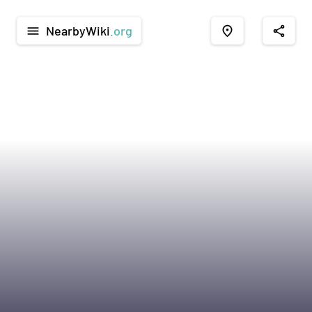
NearbyWiki
.org
menu
place
share