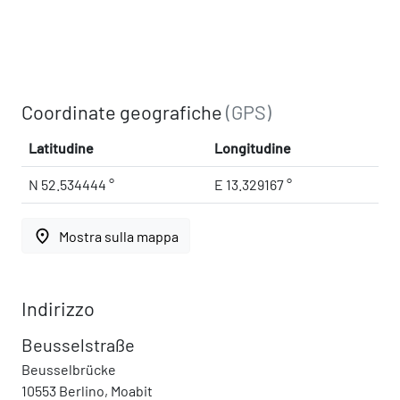
Coordinate geografiche
(GPS)
Latitudine
Longitudine
N 52.534444 °
E 13.329167 °
place
Mostra sulla mappa
Indirizzo
Beusselstraße
Beusselbrücke
10553 Berlino, Moabit