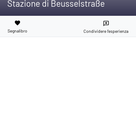
Stazione di Beusselstraße
favorite
reviews
Segnalibro
Condividere l'esperienza