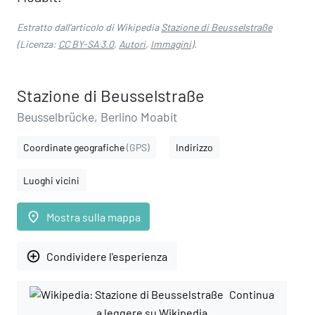
Estratto dall'articolo di Wikipedia
Stazione di Beusselstraße
(Licenza:
CC BY-SA 3.0
,
Autori
,
Immagini
).
Stazione di Beusselstraße
Beusselbrücke, Berlino Moabit
Coordinate geografiche
(GPS)
Indirizzo
Luoghi vicini
place
Mostra sulla mappa
add_circle_outline
Condividere l'esperienza
Continua
a leggere su Wikipedia