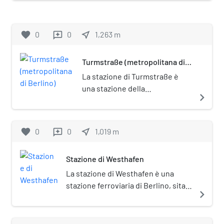
favorite
0
0
near_me
1,263
m
reviews
Turmstraße (metropolitana di
Berlino)
La stazione di Turmstraße è
una stazione della
navigate_next
metropolitana di Berlino, sulla
linea U9.
favorite
0
0
near_me
1,019
m
reviews
Stazione di Westhafen
La stazione di Westhafen è una
stazione ferroviaria di Berlino, sita
navigate_next
nel quartiere di Moabit.